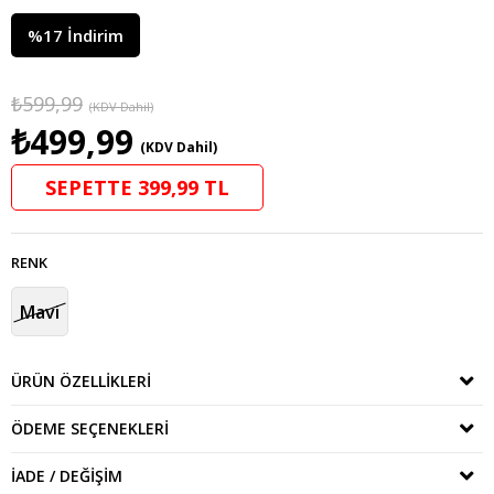
%
17
İndirim
₺599,99
(KDV Dahil)
₺499,99
(KDV Dahil)
SEPETTE 399,99 TL
RENK
Mavi
ÜRÜN ÖZELLIKLERI
ÖDEME SEÇENEKLERI
İADE / DEĞIŞIM