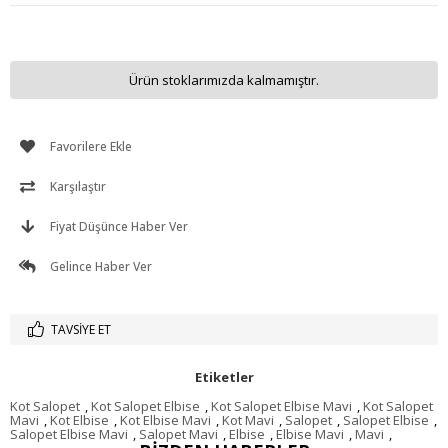
Ürün stoklarımızda kalmamıştır.
Favorilere Ekle
Karşılaştır
Fiyat Düşünce Haber Ver
Gelince Haber Ver
TAVSIYE ET
Etiketler
Kot Salopet
,
Kot Salopet Elbise
,
Kot Salopet Elbise Mavi
,
Kot Salopet
Mavi
,
Kot Elbise
,
Kot Elbise Mavi
,
Kot Mavi
,
Salopet
,
Salopet Elbise
,
Salopet Elbise Mavi
,
Salopet Mavi
,
Elbise
,
Elbise Mavi
,
Mavi
,