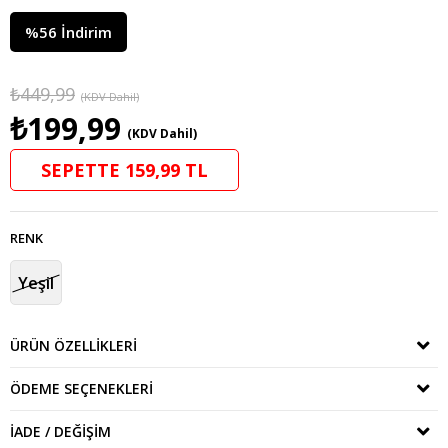
%
56
İndirim
₺449,99
(KDV Dahil)
₺199,99
(KDV Dahil)
SEPETTE 159,99 TL
RENK
Yeşil
ÜRÜN ÖZELLIKLERI
ÖDEME SEÇENEKLERI
İADE / DEĞIŞIM