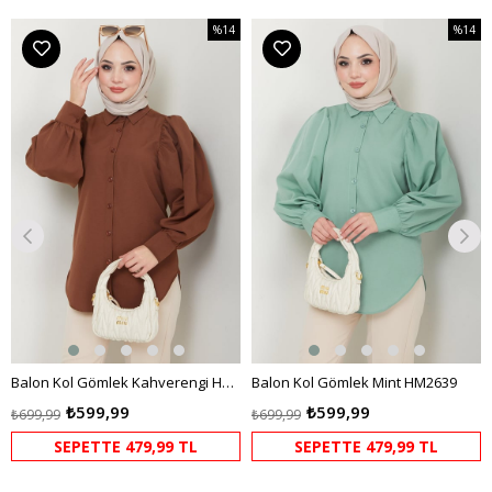
%14
%14
m
İndirim
İndirim
dirim
%14İndirim
%14İndi
Balon Kol Gömlek Kahverengi HM2639
Balon Kol Gömlek Mint HM2639
₺599,99
₺599,99
₺699,99
₺699,99
SEPETTE 479,99 TL
SEPETTE 479,99 TL