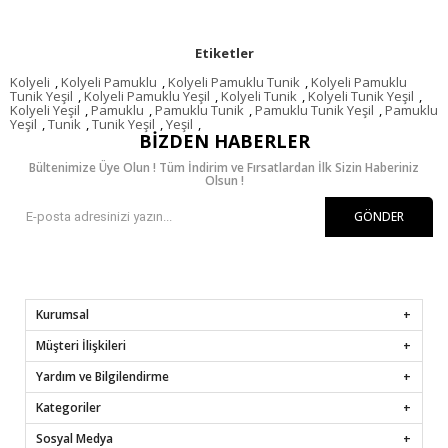
Etiketler
Kolyeli
,
Kolyeli Pamuklu
,
Kolyeli Pamuklu Tunik
,
Kolyeli Pamuklu
Tunik Yeşil
,
Kolyeli Pamuklu Yeşil
,
Kolyeli Tunik
,
Kolyeli Tunik Yeşil
,
Kolyeli Yeşil
,
Pamuklu
,
Pamuklu Tunik
,
Pamuklu Tunik Yeşil
,
Pamuklu
Yeşil
,
Tunik
,
Tunik Yeşil
,
Yeşil
,
BIZDEN HABERLER
Bültenimize Üye Olun ! Tüm İndirim ve Fırsatlardan İlk Sizin Haberiniz
Olsun !
GÖNDER
Kurumsal
Müşteri İlişkileri
Yardım ve Bilgilendirme
Kategoriler
Sosyal Medya