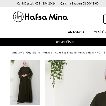
Canlı Destek: 0531 894 20 24
Çalışma Saatleri 08.00/19.00
ANASAYFA
YENI Ü
İADE/DEĞİŞİM
Anasayfa
>
Dış Giyim
>
Ferace
>
Kolu Taş Detaylı Ferace Haki HM2413