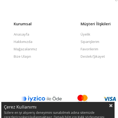
Kurumsal
Müşteri İlişkileri
Anasayfa
Üyelik
Hakkımızda
Siparişlerim
Mağazalarımız
Favorilerim
Bize Ulaşın
Destek/Şikayet
Çerez Kullanımı
Sizlere en iyi alışveriş deneyimini sunabilmek adına sitemizde
çerezler(cookies) kullanmaktayız. Detaylı bilgi için Kvkk sözleşmesini