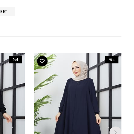
E ET
%4
%4
İndirim
İndirim
%4İndirim
%4İndirim