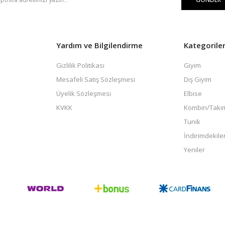
Yardım ve Bilgilendirme
Kategorile
Gizlilik Politikası
Giyim
Mesafeli Satış Sözleşmesi
Dış Giyim
Üyelik Sözleşmesi
Elbise
KVKK
Kombin/Takı
Tunik
İndirimdekile
Yeniler