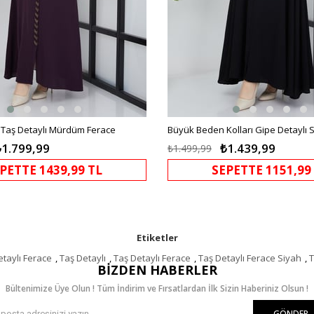
Taş Detaylı Mürdüm Ferace
Büyük Beden Kolları Gipe Detaylı 
₺1.799,99
₺1.439,99
₺1.499,99
PETTE 1439,99 TL
SEPETTE 1151,99
Etiketler
etaylı Ferace
,
Taş Detaylı
,
Taş Detaylı Ferace
,
Taş Detaylı Ferace Siyah
,
T
BIZDEN HABERLER
Bültenimize Üye Olun ! Tüm İndirim ve Fırsatlardan İlk Sizin Haberiniz Olsun !
GÖNDER