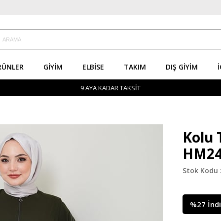
RÜNLER
GIYIM
ELBISE
TAKIM
DIŞ GIYIM
İ
9 AYA KADAR TAKSİT
Kolu 
HM24
%
27
İnd