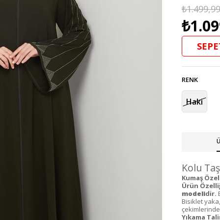
₺1.499,9
₺1.09
SEPE
RENK
Haki
Ü
Kolu Taş
Kumaş Özelli
Ürün Özelliğ
modeli
dir.
B
Bisiklet yaka
çekimlerinden 
Yıkama Tali