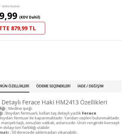
9
(KDV Dahil)
9,99
(KDV Dahil)
TTE 879,99 TL
RÜN ÖZELLIKLERI
ÖDEME SEÇENEKLERI
İADE / DEĞIŞIM
 Detaylı Ferace Haki HM2413 Özellikleri
ği :
Medine ipeği.
i :
Boydan fermuarlı, kolları taş detaylı yazlık
Ferace
oydan fermuar ile kapanmaktadır. Yandan cepleri bulunmaktadır.
, manşeti taşlı, omuzları vatkalı, astarsızdır. Ürün renginde konsept
dolayı ton farklılığı olabilir.
matı :
30 derecede sıktırmadan yıkanabilir.