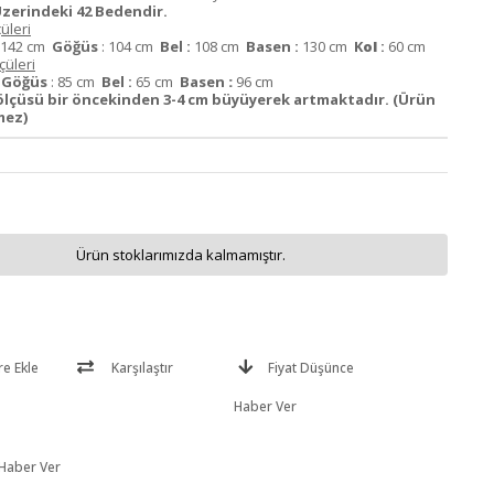
zerindeki 42 Bedendir.
üleri
142 cm
Göğüs
: 104 cm
Bel :
108 cm
Basen :
130 cm
K
ol
:
60 cm
üleri
m
Göğüs
: 85 cm
Bel :
65 cm
Basen
:
96 cm
lçüsü bir öncekinden 3-4 cm büyüyerek artmaktadır. (Ürün
mez)
Ürün stoklarımızda kalmamıştır.
re Ekle
Karşılaştır
Fiyat Düşünce
Haber Ver
 Haber Ver