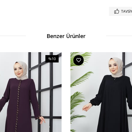
TAVSIY
Benzer Ürünler
%10
İndirim
%10İndirim