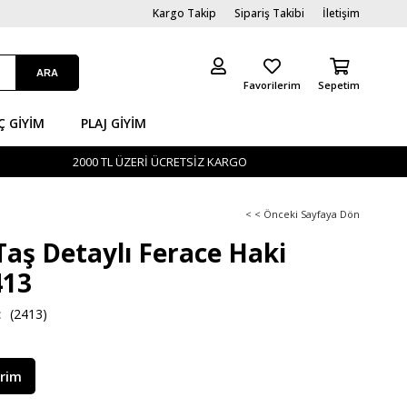
Kargo Takip
Sipariş Takibi
İletişim
Favorilerim
Sepetim
Ç GİYIM
PLAJ GIYIM
2000 TL ÜZERİ ÜCRETSİZ KARGO
< < Önceki Sayfaya Dön
Taş Detaylı Ferace Haki
13
(2413)
irim