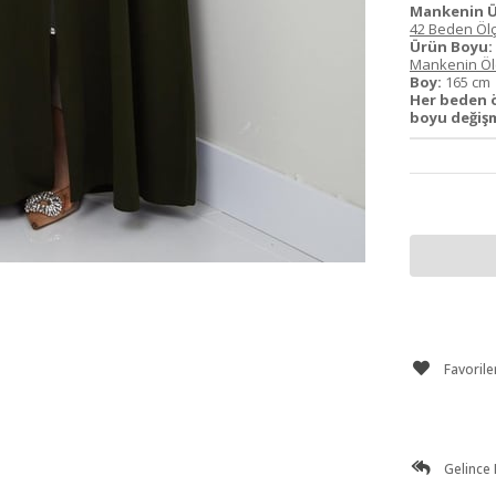
Mankenin Ü
42 Beden Ölç
Ürün Boyu:
Mankenin Ölç
Boy:
165 c
Her beden ö
boyu değiş
Favorile
Gelince