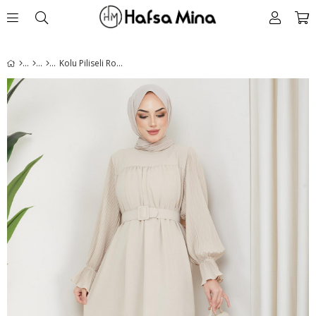
Kolu Piliseli Robalı Aerobin Elbise Bej