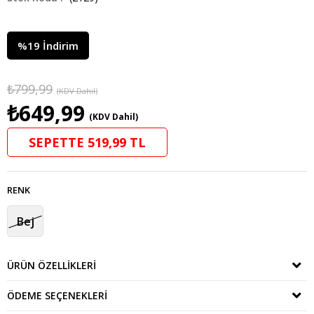
%
19
İndirim
₺799,99
(KDV Dahil)
₺649,99
(KDV Dahil)
SEPETTE 519,99 TL
RENK
Bej
ÜRÜN ÖZELLIKLERI
ÖDEME SEÇENEKLERI