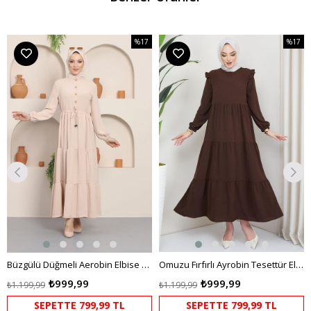
%17
%17
m
İndirim
İndirim
dirim
%17İndirim
%17İndi
Büzgülü Düğmeli Aerobin Elbise Krem
Omuzu Fırfırlı Ayrobin Tesettür Elbise Kahverengi HM2062
₺999,99
₺999,99
₺1.199,99
₺1.199,99
SEPETTE 799,99 TL
SEPETTE 799,99 TL