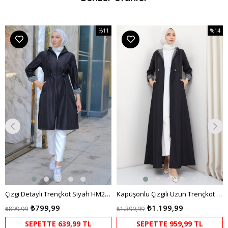
%11
%14
m
İndirim
İndirim
dirim
%11İndirim
%14İndi
Çizgi Detaylı Trençkot Siyah HM2283
Kapüşonlu Çizgili Uzun Trençkot Siyah HM2332
₺799,99
₺1.199,99
₺899,99
₺1.399,99
SEPETTE 639,99 TL
SEPETTE 959,99 TL