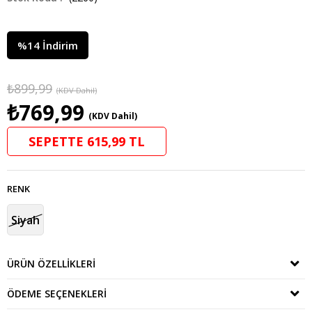
%
14
İndirim
₺899,99
(KDV Dahil)
₺769,99
(KDV Dahil)
SEPETTE 615,99 TL
RENK
Siyah
ÜRÜN ÖZELLIKLERI
ÖDEME SEÇENEKLERI