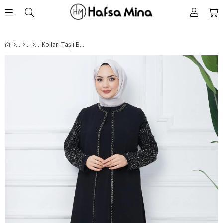
Kolları Taşlı Büyük Beden Anne Elbisesi Siyah HM2349