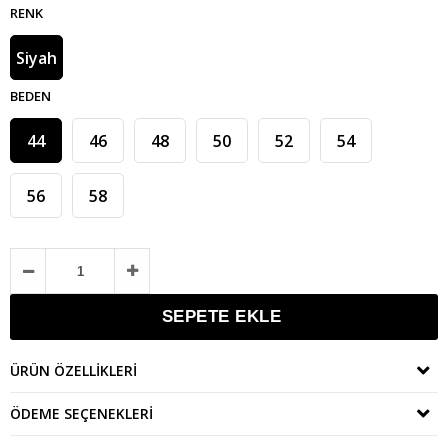
RENK
Siyah
BEDEN
44
46
48
50
52
54
56
58
ÜRÜN ÖZELLIKLERI
ÖDEME SEÇENEKLERI