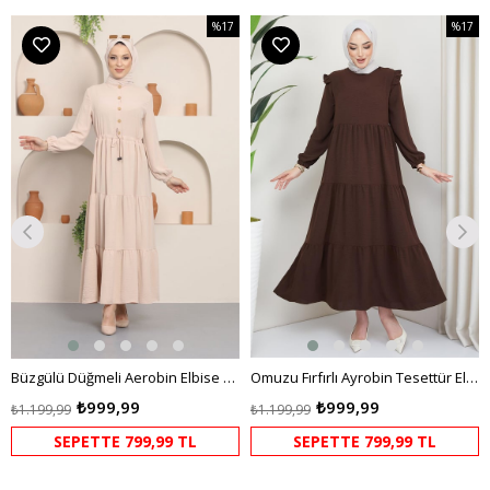
%17
%17
m
İndirim
İndirim
dirim
%17İndirim
%17İndi
Büzgülü Düğmeli Aerobin Elbise Krem
Omuzu Fırfırlı Ayrobin Tesettür Elbise Kahverengi HM2062
₺999,99
₺999,99
₺1.199,99
₺1.199,99
SEPETTE 799,99 TL
SEPETTE 799,99 TL