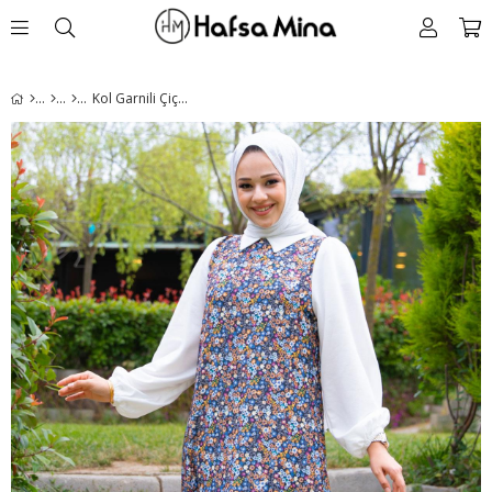
Kol Garnili Çiçek Desenli Elbise Siyah HM2207