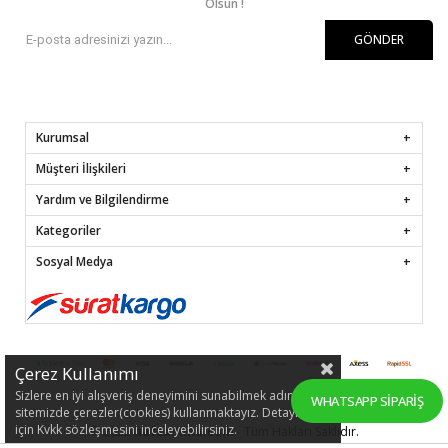
Olsun !
GÖNDER
Kurumsal
Müşteri İlişkileri
Yardım ve Bilgilendirme
Kategoriler
Sosyal Medya
Çerez Kullanımı
Sizlere en iyi alışveriş deneyimini sunabilmek adına
WHATSAPP SIPARIŞ
sitemizde çerezler(cookies) kullanmaktayız. Detaylı bilgi
için Kvkk sözleşmesini inceleyebilirsiniz.
© 2022
hafsamina.com
- Tüm Hakları Saklıdır.