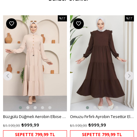
%17
%17
m
İndirim
İndirim
dirim
%17İndirim
%17İndi
Büzgülü Düğmeli Aerobin Elbise Krem
Omuzu Fırfırlı Ayrobin Tesettür Elbise Kahverengi HM2062
₺999,99
₺999,99
₺1.199,99
₺1.199,99
SEPETTE 799,99 TL
SEPETTE 799,99 TL