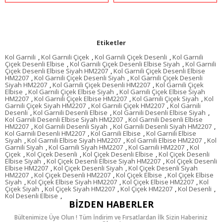
Etiketler
Kol Garnili
,
Kol Garnili Çiçek
,
Kol Garnili Çiçek Desenli
,
Kol Garnili
Çiçek Desenli Elbise
,
Kol Garnili Çiçek Desenli Elbise Siyah
,
Kol Garnili
Çiçek Desenli Elbise Siyah HM2207
,
Kol Garnili Çiçek Desenli Elbise
HM2207
,
Kol Garnili Çiçek Desenli Siyah
,
Kol Garnili Çiçek Desenli
Siyah HM2207
,
Kol Garnili Çiçek Desenli HM2207
,
Kol Garnili Çiçek
Elbise
,
Kol Garnili Çiçek Elbise Siyah
,
Kol Garnili Çiçek Elbise Siyah
HM2207
,
Kol Garnili Çiçek Elbise HM2207
,
Kol Garnili Çiçek Siyah
,
Kol
Garnili Çiçek Siyah HM2207
,
Kol Garnili Çiçek HM2207
,
Kol Garnili
Desenli
,
Kol Garnili Desenli Elbise
,
Kol Garnili Desenli Elbise Siyah
,
Kol Garnili Desenli Elbise Siyah HM2207
,
Kol Garnili Desenli Elbise
HM2207
,
Kol Garnili Desenli Siyah
,
Kol Garnili Desenli Siyah HM2207
,
Kol Garnili Desenli HM2207
,
Kol Garnili Elbise
,
Kol Garnili Elbise
Siyah
,
Kol Garnili Elbise Siyah HM2207
,
Kol Garnili Elbise HM2207
,
Kol
Garnili Siyah
,
Kol Garnili Siyah HM2207
,
Kol Garnili HM2207
,
Kol
Çiçek
,
Kol Çiçek Desenli
,
Kol Çiçek Desenli Elbise
,
Kol Çiçek Desenli
Elbise Siyah
,
Kol Çiçek Desenli Elbise Siyah HM2207
,
Kol Çiçek Desenli
Elbise HM2207
,
Kol Çiçek Desenli Siyah
,
Kol Çiçek Desenli Siyah
HM2207
,
Kol Çiçek Desenli HM2207
,
Kol Çiçek Elbise
,
Kol Çiçek Elbise
Siyah
,
Kol Çiçek Elbise Siyah HM2207
,
Kol Çiçek Elbise HM2207
,
Kol
Çiçek Siyah
,
Kol Çiçek Siyah HM2207
,
Kol Çiçek HM2207
,
Kol Desenli
,
Kol Desenli Elbise
,
BIZDEN HABERLER
Bültenimize Üye Olun ! Tüm İndirim ve Fırsatlardan İlk Sizin Haberiniz