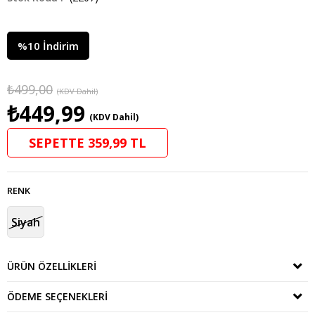
%
10
İndirim
₺499,00
(KDV Dahil)
₺449,99
(KDV Dahil)
SEPETTE 359,99 TL
RENK
Siyah
ÜRÜN ÖZELLIKLERI
ÖDEME SEÇENEKLERI