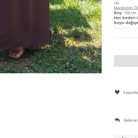
cm
Mankenin Ölç
Boy:
166 c
Her beden 
boyu değiş
Favorile
Gelince