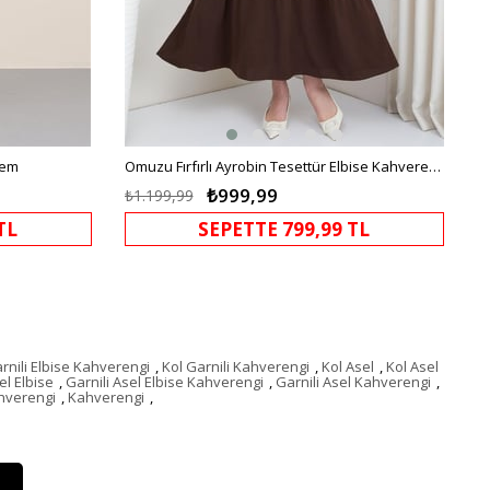
rem
Omuzu Fırfırlı Ayrobin Tesettür Elbise Kahverengi HM2062
₺999,99
₺1.199,99
TL
SEPETTE 799,99 TL
rnili Elbise Kahverengi
,
Kol Garnili Kahverengi
,
Kol Asel
,
Kol Asel
el Elbise
,
Garnili Asel Elbise Kahverengi
,
Garnili Asel Kahverengi
,
hverengi
,
Kahverengi
,