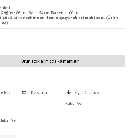
üleri
m
Göğüs
: 86 cm
Bel :
64 cm
Basen :
100 cm
ölçüsü bir öncekinden 4 cm büyüyerek artmaktadır. (Ürün
mez)
Ürün stoklarımızda kalmamıştır.
re Ekle
Karşılaştır
Fiyat Düşünce
Haber Ver
 Haber Ver