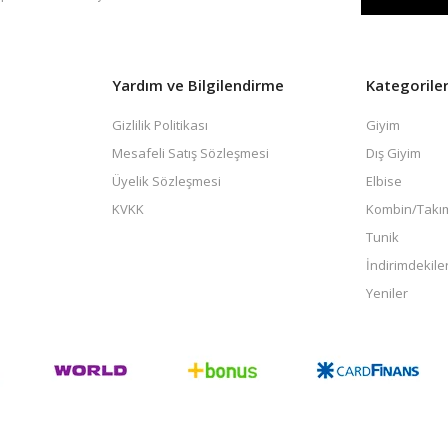
Yardım ve Bilgilendirme
Kategorile
Gizlilik Politikası
Giyim
Mesafeli Satış Sözleşmesi
Dış Giyim
Üyelik Sözleşmesi
Elbise
KVKK
Kombin/Takı
Tunik
İndirimdekile
Yeniler