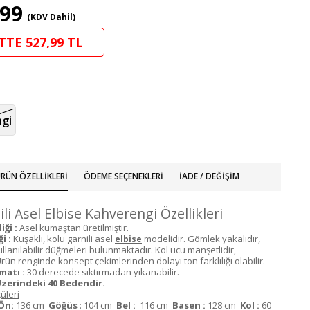
,99
(KDV Dahil)
TTE 527,99 TL
gi
RÜN ÖZELLIKLERI
ÖDEME SEÇENEKLERI
İADE / DEĞIŞIM
ili Asel Elbise Kahverengi Özellikleri
ği :
Asel kumaştan üretilmiştir.
i :
Kuşaklı, kolu garnili asel
modelidir. Gömlek yakalıdır,
elbise
lanılabilir düğmeleri bulunmaktadır. Kol ucu manşetlidir,
Ürün renginde konsept çekimlerinden dolayı ton farklılığı olabilir.
matı :
30 derecede sıktırmadan yıkanabilir.
zerindeki 40 Bedendir.
üleri
Ön:
136 cm
Göğüs
: 104 cm
Bel :
116 cm
Basen :
128 cm
Kol :
60