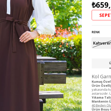
₺659
SEPE
RENK
Kahveren
Ü
Kol Garn
Kumaş Özelli
Ürün Özelliğ
yakasında kul
astarsızdır. 
Yıkama Tali
Mankenin Ü
40 Beden Ölç
Ürün Boyu 