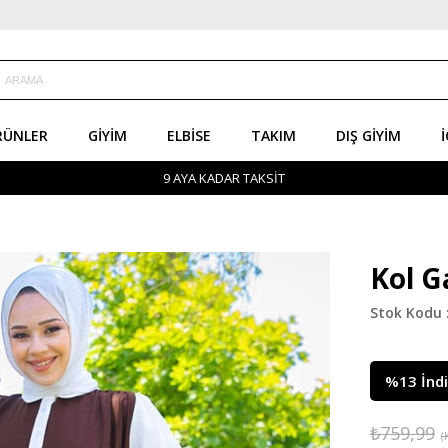
RÜNLER
GIYIM
ELBISE
TAKIM
DIŞ GIYIM
İ
9 AYA KADAR TAKSİT
Kol G
%
13
İnd
₺759,99
(