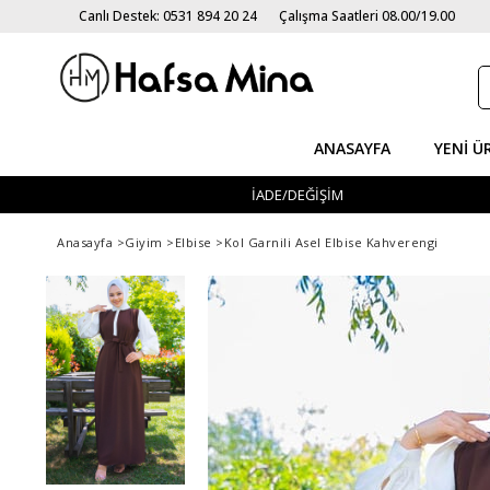
Canlı Destek: 0531 894 20 24
Çalışma Saatleri 08.00/19.00
ANASAYFA
YENI Ü
İADE/DEĞİŞİM
Anasayfa
>
Giyim
>
Elbise
>
Kol Garnili Asel Elbise Kahverengi