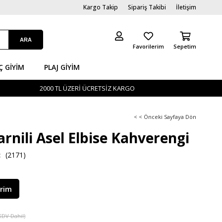
Kargo Takip
Sipariş Takibi
İletişim
Favorilerim
Sepetim
Ç GİYIM
PLAJ GIYIM
2000 TL ÜZERİ ÜCRETSİZ KARGO
< < Önceki Sayfaya Dön
arnili Asel Elbise Kahverengi
(2171)
irim
KDV Dahil)