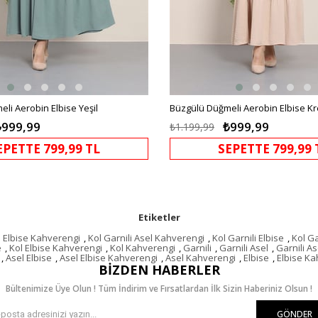
li Aerobin Elbise Yeşil
Büzgülü Düğmeli Aerobin Elbise K
₺999,99
₺999,99
₺1.199,99
EPETTE 799,99 TL
SEPETTE 799,99 
Etiketler
l Elbise Kahverengi
,
Kol Garnili Asel Kahverengi
,
Kol Garnili Elbise
,
Kol Ga
e
,
Kol Elbise Kahverengi
,
Kol Kahverengi
,
Garnili
,
Garnili Asel
,
Garnili As
,
Asel Elbise
,
Asel Elbise Kahverengi
,
Asel Kahverengi
,
Elbise
,
Elbise Ka
BIZDEN HABERLER
Bültenimize Üye Olun ! Tüm İndirim ve Fırsatlardan İlk Sizin Haberiniz Olsun !
GÖNDER