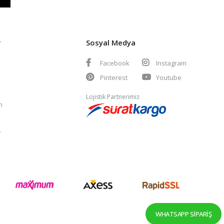
r
Sosyal Medya
Facebook
Instagram
Pinterest
Youtube
Lojistik Partnerimiz
m
r
WHATSAPP SIPARIŞ