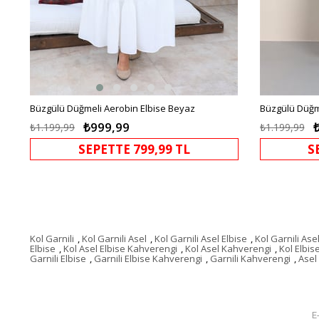
Büzgülü Düğmeli Aerobin Elbise Beyaz
Büzgülü Düğme
₺999,99
₺1.199,99
₺1.199,99
SEPETTE 799,99 TL
S
Kol Garnili
,
Kol Garnili Asel
,
Kol Garnili Asel Elbise
,
Kol Garnili Ase
Elbise
,
Kol Asel Elbise Kahverengi
,
Kol Asel Kahverengi
,
Kol Elbis
Garnili Elbise
,
Garnili Elbise Kahverengi
,
Garnili Kahverengi
,
Asel