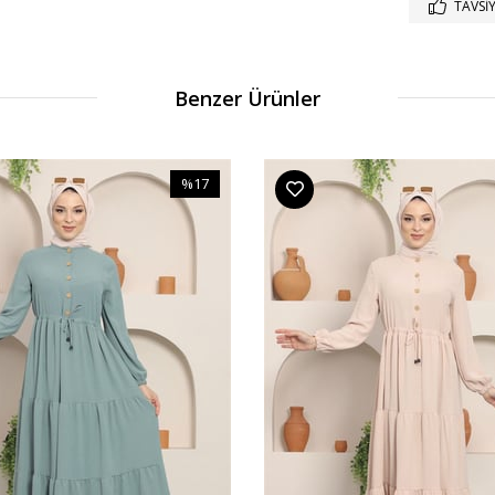
TAVSIY
Benzer Ürünler
%17
İndirim
%17İndirim