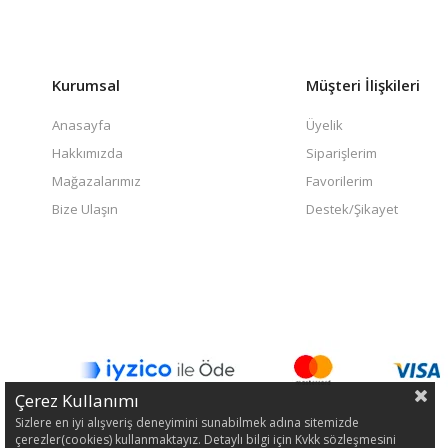
Kurumsal
Müşteri İlişkileri
Anasayfa
Üyelik
Hakkımızda
Siparişlerim
Mağazalarımız
Favorilerim
Bize Ulaşın
Destek/Şikayet
Çerez Kullanımı
Sizlere en iyi alışveriş deneyimini sunabilmek adına sitemizde
çerezler(cookies) kullanmaktayız. Detaylı bilgi için Kvkk sözleşmesini