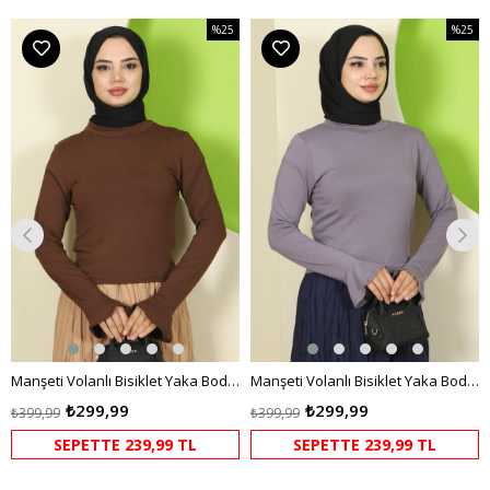
%25
%25
m
İndirim
İndirim
dirim
%25İndirim
%25İndi
Manşeti Volanlı Bisiklet Yaka Body Kahverengi HM2818
Manşeti Volanlı Bisiklet Yaka Body Gri HM2818
₺299,99
₺299,99
₺399,99
₺399,99
SEPETTE 239,99 TL
SEPETTE 239,99 TL