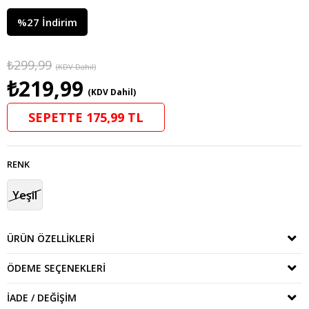
%
27
İndirim
₺299,99
(KDV Dahil)
₺219,99
(KDV Dahil)
SEPETTE 175,99 TL
RENK
Yeşil
ÜRÜN ÖZELLIKLERI
ÖDEME SEÇENEKLERI
İADE / DEĞIŞIM