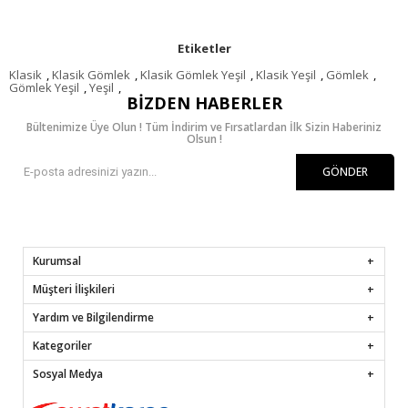
Etiketler
Klasik
,
Klasik Gömlek
,
Klasik Gömlek Yeşil
,
Klasik Yeşil
,
Gömlek
,
Gömlek Yeşil
,
Yeşil
,
BIZDEN HABERLER
Bültenimize Üye Olun ! Tüm İndirim ve Fırsatlardan İlk Sizin Haberiniz
Olsun !
GÖNDER
Kurumsal
Müşteri İlişkileri
Yardım ve Bilgilendirme
Kategoriler
Sosyal Medya