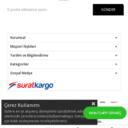
GÖNDER
Kurumsal
Müşteri İlişkileri
Yardım ve Bilgilendirme
Kategoriler
Sosyal Medya
Çerez Kullanımı
Sizlere en iyi alışveriş deneyimini sunabilmek adına
WHATSAPP SIPARIŞ
sitemizde çerezler(cookies) kullanmaktayız. Detaylı bilgi
için Kvkk sözleşmesini inceleyebilirsiniz.
© 2022
hafsamina.com
- Tüm Hakları Saklıdır.