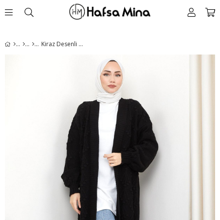
Kiraz Desenli Uzun Triko Hırka Siyah HM2334