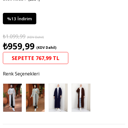
%
13
İndirim
₺1.099,99
(KDV Dahil)
₺959,99
(KDV Dahil)
SEPETTE 767,99 TL
Renk Seçenekleri