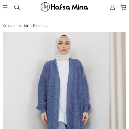
Kiraz Desenli Uzun Triko Hırka İndigo HM2334