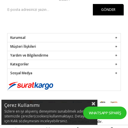
GÖNDER
Kurumsal
Müşteri İlişkileri
Yardım ve Bilgilendirme
Kategoriler
Sosyal Medya
Çerez Kullanımı
Sizlere en iyi alışveriş deneyimini sunabilmek adına
WHATSAPP SIPARIŞ
sitemizde çerezler(cookies) kullanmaktayız. Detaylı bilgi
için Kvkk sözleşmesini inceleyebilirsiniz.
© 2022
hafsamina.com
- Tüm Hakları Saklıdır.