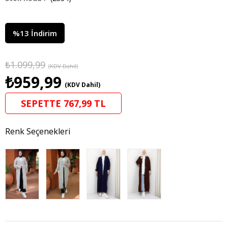
%
13
İndirim
₺1.099,99
(KDV Dahil)
₺959,99
(KDV Dahil)
SEPETTE 767,99 TL
Renk Seçenekleri