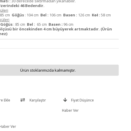
matı :
30 derecede sıktırmadan yıkanabilir.
zerindeki 46 Bedendir.
üleri
85 cm
Göğüs
: 104 cm
Bel :
106 cm
Basen :
126 cm
K
ol
:
58 cm
üleri
m
Göğüs
: 85 cm
Bel :
65 cm
Basen
:
96 cm
ölçüsü bir öncekinden 4 cm büyüyerek artmaktadır. (Ürün
mez)
Ürün stoklarımızda kalmamıştır.
re Ekle
Karşılaştır
Fiyat Düşünce
Haber Ver
 Haber Ver