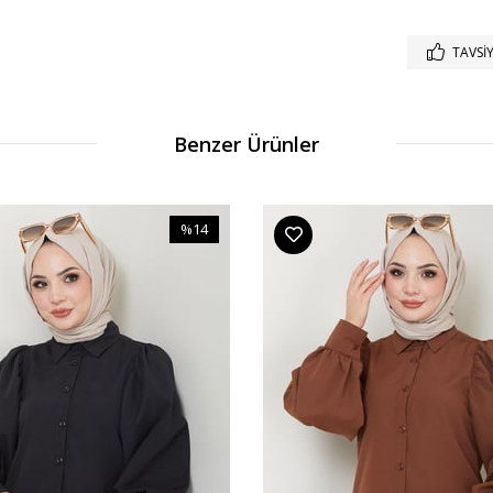
TAVSIY
Benzer Ürünler
%14
İndirim
%14İndirim