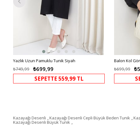
Yazlık Uzun Pamuklu Tunik Siyah
Balon Kol Gö
₺699,99
₺5
₺749,99
₺699,99
SEPETTE 559,99 TL
S
Kazayağı Desenli
,
Kazayağı Desenli Cepli Büyük Beden Tunik
,
Kaz
Kazayağı Desenli Büyük Tunik
,