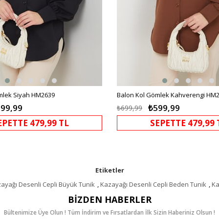
mlek Siyah HM2639
Balon Kol Gömlek Kahverengi HM
99,99
₺599,99
₺699,99
EPETTE 479,99 TL
SEPETTE 479,99 
Etiketler
ayağı Desenli Cepli Büyük Tunik
,
Kazayağı Desenli Cepli Beden Tunik
,
Ka
BIZDEN HABERLER
Bültenimize Üye Olun ! Tüm İndirim ve Fırsatlardan İlk Sizin Haberiniz Olsun !