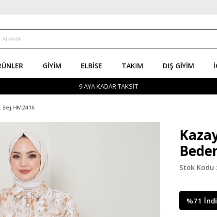
RÜNLER
GIYIM
ELBISE
TAKIM
DIŞ GIYIM
İ
9 AYA KADAR TAKSİT
k Bej HM2416
Kazay
Beden
%
71
İnd