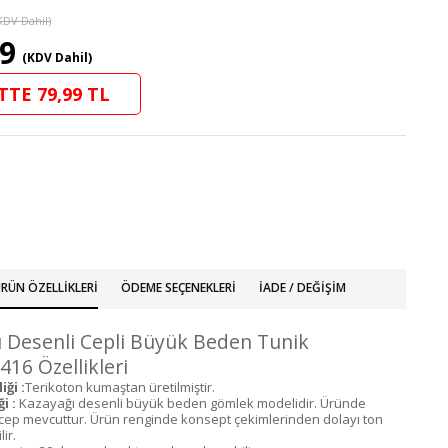
KDV Dahil)
99
(KDV Dahil)
TTE 79,99 TL
RÜN ÖZELLIKLERI
ÖDEME SEÇENEKLERI
İADE / DEĞIŞIM
 Desenli Cepli Büyük Beden Tunik
16 Özellikleri
ği :
Terikoton kumaştan üretilmiştir.
i :
Kazayağı desenli büyük beden gömlek modelidir. Üründe
ir cep mevcuttur. Ürün renginde konsept çekimlerinden dolayı ton
lir.