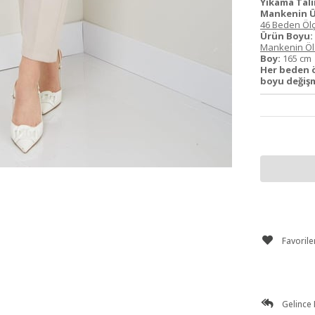
Yıkama Tali
Mankenin Ü
46 Beden Ölç
Ürün Boyu:
Mankenin Ölç
Boy:
165 c
Her beden 
boyu değiş
Favorile
Gelince