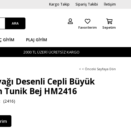
Kargo Takip
Sipariş Takibi
İletişim
Favorilerim
Sepetim
Ç GİYIM
PLAJ GIYIM
2000 TL ÜZERİ ÜCRETSİZ KARGO
< < Önceki Sayfaya Dön
ağı Desenli Cepli Büyük
 Tunik Bej HM2416
(2416)
irim