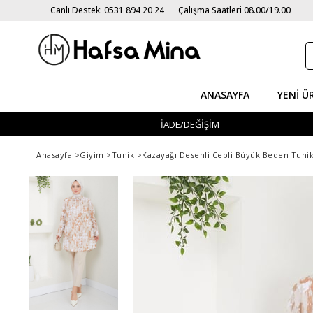
Canlı Destek: 0531 894 20 24
Çalışma Saatleri 08.00/19.00
ANASAYFA
YENI Ü
İADE/DEĞİŞİM
Anasayfa
>
Giyim
>
Tunik
>
Kazayağı Desenli Cepli Büyük Beden Tuni