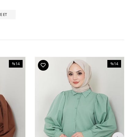
E ET
%14
%14
İndirim
İndirim
%14İndirim
%14İndirim