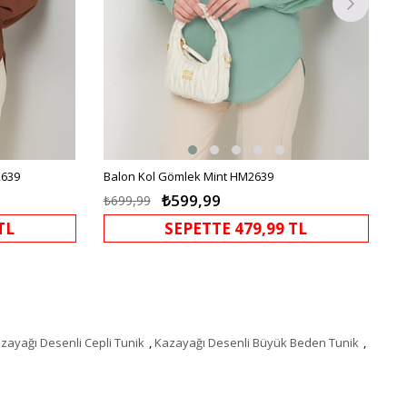
2639
Balon Kol Gömlek Mint HM2639
₺599,99
₺699,99
TL
SEPETTE 479,99 TL
zayağı Desenli Cepli Tunik
,
Kazayağı Desenli Büyük Beden Tunik
,