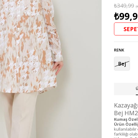
₺349,99
(
₺99,
SEPE
RENK
Bej
Ü
Kazayağı
Bej HM24
Kumaş Özelli
Ürün Özelliğ
kullanılabil
farklılığı olabi