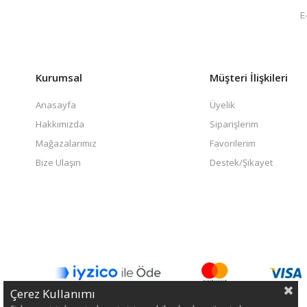
Kurumsal
Müşteri İlişkileri
Anasayfa
Üyelik
Hakkımızda
Siparişlerim
Mağazalarımız
Favorilerim
Bize Ulaşın
Destek/Şikayet
Çerez Kullanımı