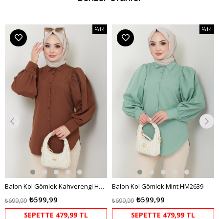
%14
%14
m
İndirim
İndirim
dirim
%14İndirim
%14İndi
Balon Kol Gömlek Kahverengi HM2639
Balon Kol Gömlek Mint HM2639
₺599,99
₺599,99
₺699,99
₺699,99
SEPETTE 479,99 TL
SEPETTE 479,99 TL