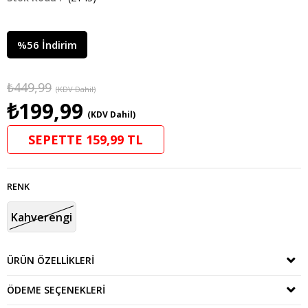
%
56
İndirim
₺449,99
(KDV Dahil)
₺199,99
(KDV Dahil)
SEPETTE 159,99 TL
RENK
Kahverengi
ÜRÜN ÖZELLIKLERI
ÖDEME SEÇENEKLERI