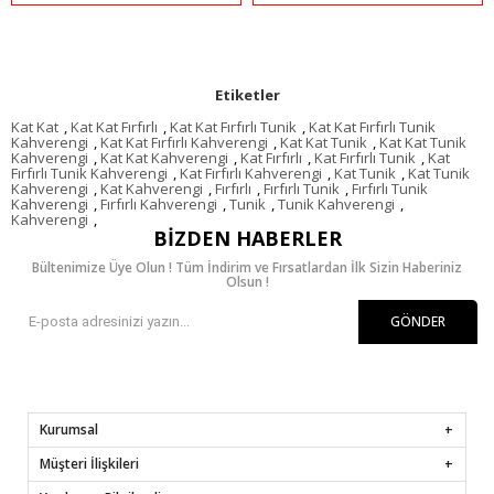
Etiketler
Kat Kat
,
Kat Kat Fırfırlı
,
Kat Kat Fırfırlı Tunik
,
Kat Kat Fırfırlı Tunik
Kahverengi
,
Kat Kat Fırfırlı Kahverengi
,
Kat Kat Tunik
,
Kat Kat Tunik
Kahverengi
,
Kat Kat Kahverengi
,
Kat Fırfırlı
,
Kat Fırfırlı Tunik
,
Kat
Fırfırlı Tunik Kahverengi
,
Kat Fırfırlı Kahverengi
,
Kat Tunik
,
Kat Tunik
Kahverengi
,
Kat Kahverengi
,
Fırfırlı
,
Fırfırlı Tunik
,
Fırfırlı Tunik
Kahverengi
,
Fırfırlı Kahverengi
,
Tunik
,
Tunik Kahverengi
,
Kahverengi
,
BIZDEN HABERLER
Bültenimize Üye Olun ! Tüm İndirim ve Fırsatlardan İlk Sizin Haberiniz
Olsun !
GÖNDER
Kurumsal
Müşteri İlişkileri