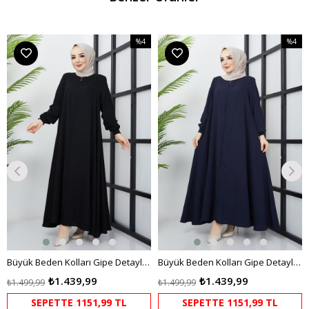
%4
%4
m
İndirim
İndirim
dirim
%4İndirim
%4İndir
Büyük Beden Kolları Gipe Detaylı Siyah Ferace
Büyük Beden Kolları Gipe Detaylı Lacivert Ferace
₺1.439,99
₺1.439,99
₺1.499,99
₺1.499,99
SEPETTE 1151,99 TL
SEPETTE 1151,99 TL