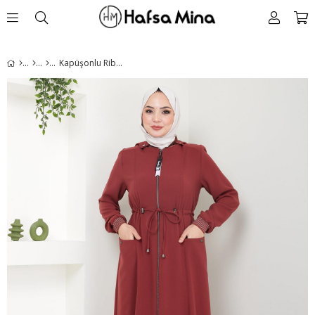
Kapüşonlu Ribanalı Ferace Kiremit HM2046