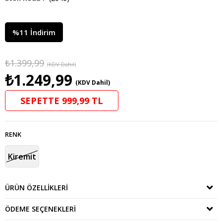
%
11
İndirim
₺1.399,99
(KDV Dahil)
₺1.249,99
(KDV Dahil)
SEPETTE 999,99 TL
RENK
Kiremit
ÜRÜN ÖZELLIKLERI
ÖDEME SEÇENEKLERI