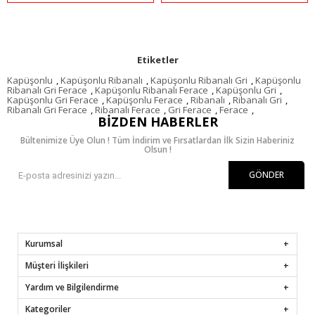
Etiketler
Kapüşonlu
,
Kapüşonlu Ribanalı
,
Kapüşonlu Ribanalı Gri
,
Kapüşonlu
Ribanalı Gri Ferace
,
Kapüşonlu Ribanalı Ferace
,
Kapüşonlu Gri
,
Kapüşonlu Gri Ferace
,
Kapüşonlu Ferace
,
Ribanalı
,
Ribanalı Gri
,
Ribanalı Gri Ferace
,
Ribanalı Ferace
,
Gri Ferace
,
Ferace
,
BIZDEN HABERLER
Bültenimize Üye Olun ! Tüm İndirim ve Fırsatlardan İlk Sizin Haberiniz
Olsun !
GÖNDER
Kurumsal
Müşteri İlişkileri
Yardım ve Bilgilendirme
Kategoriler