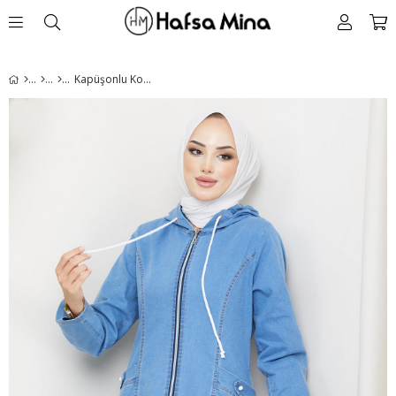
Kapüşonlu Kot Kap Açık Mavi HM2216