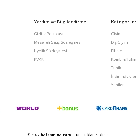
Yardım ve Bilgilendirme
Kategorile
Gizlilik Politikası
Giyim
Mesafeli Satış Sözleşmesi
Dış Giyim
Üyelik Sözleşmesi
Elbise
KVKK
Kombin/Takı
Tunik
İndirimdekile
Yeniler
© 2022
hafsamina.com
- Tüm Hakları Saklıdır.