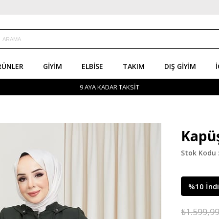
RÜNLER
GIYIM
ELBISE
TAKIM
DIŞ GIYIM
İ
9 AYA KADAR TAKSİT
Kapüş
%
10
İnd
₺1.599,9