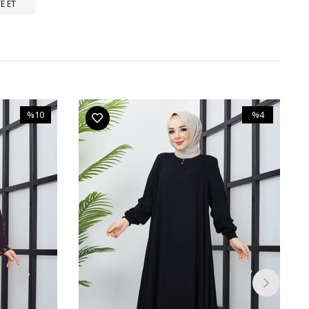
E ET
%10
%4
İndirim
İndirim
%10İndirim
%4İndirim