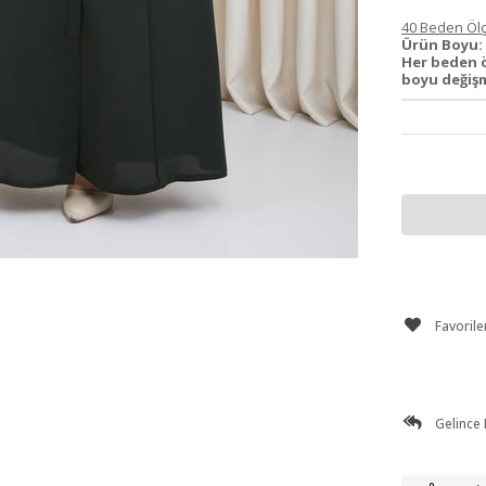
40 Beden Ölç
Ürün Boyu:
Her beden 
boyu değişm
Favorile
Gelince