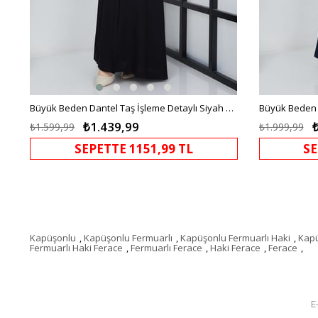
Büyük Beden Dantel Taş İşleme Detaylı Siyah Ferace
Büyük Beden T
₺1.439,99
₺1.599,99
₺1.999,99
SEPETTE 1151,99 TL
SE
Kapüşonlu
,
Kapüşonlu Fermuarlı
,
Kapüşonlu Fermuarlı Haki
,
Kapü
Fermuarlı Haki Ferace
,
Fermuarlı Ferace
,
Haki Ferace
,
Ferace
,