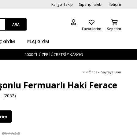
Kargo Takip
Sipariş Takibi
İletişim
Favorilerim
Sepetim
Ç GİYIM
PLAJ GIYIM
2000 TL ÜZERİ ÜCRETSİZ KARGO
< < Önceki Sayfaya Dön
onlu Fermuarlı Haki Ferace
(2052)
irim
9
(KDV Dahil)