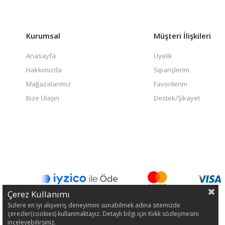
Kurumsal
Müşteri İlişkileri
Anasayfa
Üyelik
Hakkımızda
Siparişlerim
Mağazalarımız
Favorilerim
Bize Ulaşın
Destek/Şikayet
Çerez Kullanımı
Sizlere en iyi alışveriş deneyimini sunabilmek adına sitemizde
çerezler(cookies) kullanmaktayız. Detaylı bilgi için Kvkk sözleşmesini
inceleyebilirsiniz.