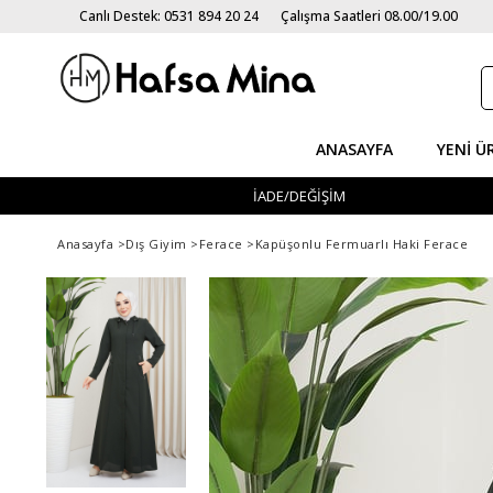
Canlı Destek: 0531 894 20 24
Çalışma Saatleri 08.00/19.00
ANASAYFA
YENI Ü
İADE/DEĞİŞİM
Anasayfa
>
Dış Giyim
>
Ferace
>
Kapüşonlu Fermuarlı Haki Ferace