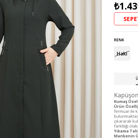
₺1.43
SEPE
RENK
Haki
Ü
Kapüşonl
Kumaş Özelli
Ürün Özelliğ
fermuar ile 
bulunmaktadı
çıkararak ku
farklılığı olabi
Yıkama Tali
Mankenin Ü