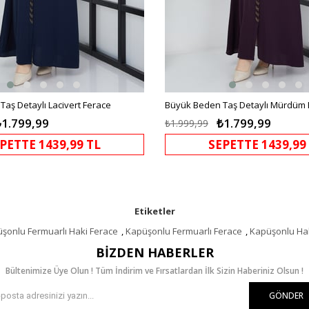
aş Detaylı Lacivert Ferace
Büyük Beden Taş Detaylı Mürdüm 
₺1.799,99
₺1.799,99
₺1.999,99
PETTE 1439,99 TL
SEPETTE 1439,99
Etiketler
şonlu Fermuarlı Haki Ferace
,
Kapüşonlu Fermuarlı Ferace
,
Kapüşonlu Ha
BIZDEN HABERLER
Bültenimize Üye Olun ! Tüm İndirim ve Fırsatlardan İlk Sizin Haberiniz Olsun !
GÖNDER