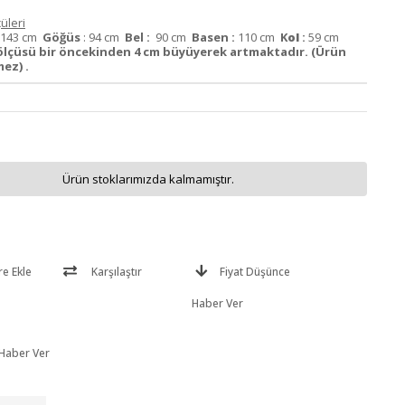
üleri
143 cm
Göğüs
: 94 cm
Bel :
90 cm
Basen :
110 cm
K
ol
:
59 cm
ölçüsü bir öncekinden 4 cm büyüyerek artmaktadır. (Ürün
ez) .
Ürün stoklarımızda kalmamıştır.
re Ekle
Karşılaştır
Fiyat Düşünce
Haber Ver
 Haber Ver