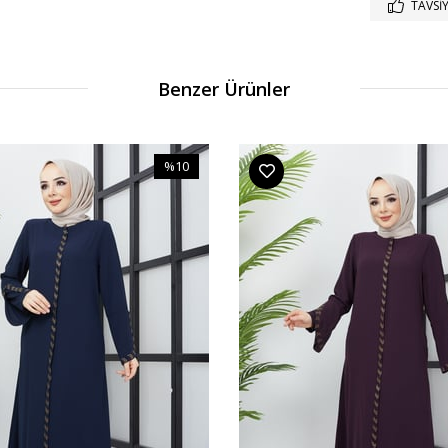
TAVSIY
Benzer Ürünler
%10
İndirim
%10İndirim