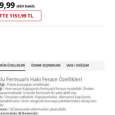
9,99
(KDV Dahil)
TTE 1151,99 TL
RÜN ÖZELLIKLERI
ÖDEME SEÇENEKLERI
İADE / DEĞIŞIM
u Fermuarlı Haki Ferace Özellikleri
ği :
Petek kumaştan üretilmiştir.
i :
Yeni sezon Kapüşonlu Fermuarlı Ferace modelidir. Önden
kapanmaktadır. Üründe fermuarlı iki adet aktif cep
r. Omuzları vatkalıdır. Kapüşonludur, dilerseniz kapüşonu
llanabilirsiniz. Ürün renginde konsept çekimlerinden dolayı ton
lir.
matı :
30 derecede sıktırmadan yıkanabilir.
zerindeki 40 Bedendir.