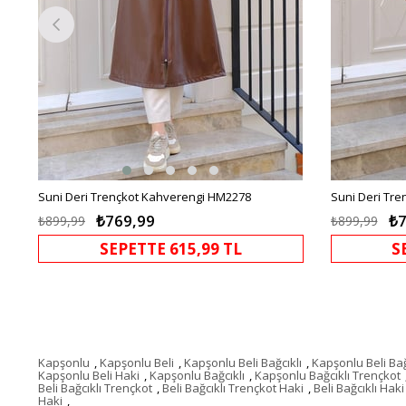
Suni Deri Trençkot Kahverengi HM2278
Suni Deri Tr
₺769,99
₺7
₺899,99
₺899,99
SEPETTE 615,99 TL
S
Kapşonlu
,
Kapşonlu Beli
,
Kapşonlu Beli Bağcıklı
,
Kapşonlu Beli Bağ
Kapşonlu Beli Haki
,
Kapşonlu Bağcıklı
,
Kapşonlu Bağcıklı Trençkot
Beli Bağcıklı Trençkot
,
Beli Bağcıklı Trençkot Haki
,
Beli Bağcıklı Haki
Haki
,