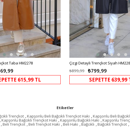
ençkot Taba HM2278
Çizgi Detaylı Trençkot Siyah HM22
69,99
₺799,99
₺899,99
EPETTE 615,99 TL
SEPETTE 639,99 
Etiketler
cıklı Trençkot
,
Kapşonlu Beli Bağcıklı Trençkot Haki
,
Kapşonlu Beli Bağcıkl
,
Kapşonlu Bağcıklı Trençkot Haki
,
Kapşonlu Bağcıklı Haki
,
Kapşonlu Trenç
,
Beli Trençkot
,
Beli Trençkot Haki
,
Beli Haki
,
Bağcıklı
,
Bağcıklı Trençkot
,