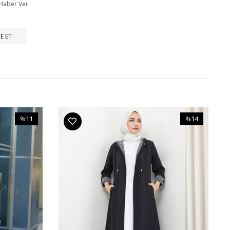
 Haber Ver
E ET
%11
%14
İndirim
İndirim
%11İndirim
%14İndirim