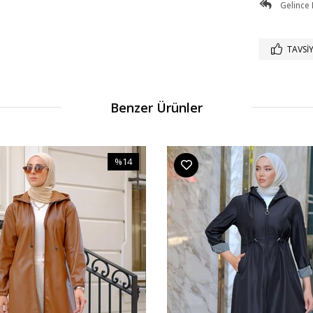
Gelince
TAVSIY
Benzer Ürünler
%14
İndirim
%14İndirim