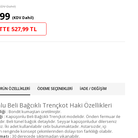
KDV Dahil)
,99
(KDV Dahil)
TTE 527,99 TL
RÜN ÖZELLIKLERI
ÖDEME SEÇENEKLERI
İADE / DEĞIŞIM
u Beli Bağcıklı Trençkot Haki Özellikleri
ği :
Bondit kumaştan üretilmiştir.
i :
Kapüşonlu Beli Bağcıklı Trençkot modelidir. Önden fermuar ile
r. Beli tünel bağcık detaylıdır. Seyyar kapüşonludur dilerseniz
iz. İki adet kullanılabilir cebi bulunmaktadır. Astarsızdır, içi
rün renginde konsept çekimlerinden dolayı ton farklılığı olabilir.
matı :
30 derecede sıktırmadan yıkanabilir.