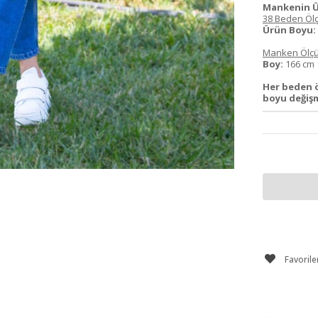
Mankenin Ü
38 Beden Ölç
Ürün Boyu:
Manken Ölçü
Boy:
166 c
Her beden 
boyu değiş
Favorile