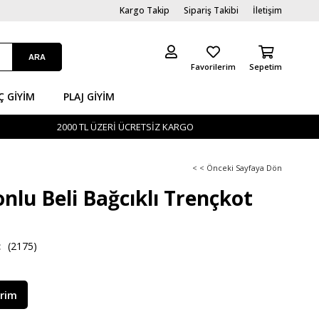
Kargo Takip
Sipariş Takibi
İletişim
Favorilerim
Sepetim
Ç GİYIM
PLAJ GIYIM
2000 TL ÜZERİ ÜCRETSİZ KARGO
< < Önceki Sayfaya Dön
nlu Beli Bağcıklı Trençkot
(2175)
irim