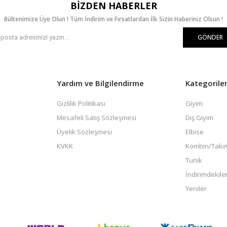
BIZDEN HABERLER
Bültenimize Üye Olun ! Tüm İndirim ve Fırsatlardan İlk Sizin Haberiniz Olsun !
GÖNDER
Yardım ve Bilgilendirme
Kategorile
Gizlilik Politikası
Giyim
Mesafeli Satış Sözleşmesi
Dış Giyim
Üyelik Sözleşmesi
Elbise
KVKK
Kombin/Takı
Tunik
İndirimdekile
Yeniler