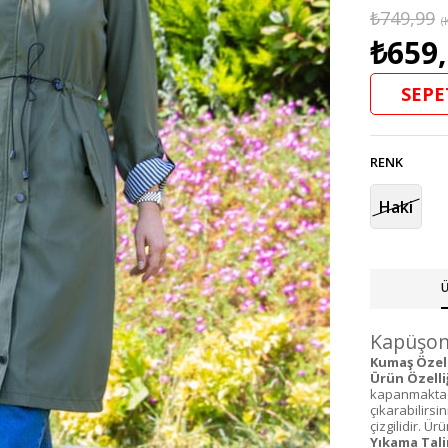
₺749,99
(
₺659
SEPE
RENK
Haki
Ü
Kapüşonl
Kumaş Özelli
Ürün Özelliğ
kapanmaktadı
çıkarabilirsin
çizgilidir. Ü
Yıkama Tali