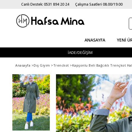
Canlı Destek: 0531 894 20 24
Çalışma Saatleri 08.00/19.00
ANASAYFA
YENI Ü
İADE/DEĞİŞİM
Anasayfa
>
Dış Giyim
>
Trenckot
>
Kapşonlu Beli Bağcıklı Trençkot Ha