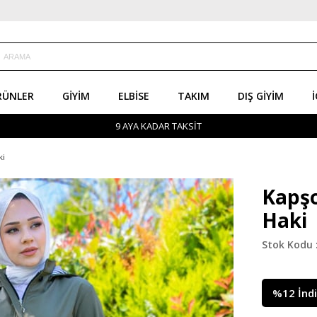
RÜNLER
GIYIM
ELBISE
TAKIM
DIŞ GIYIM
İ
9 AYA KADAR TAKSİT
ki
Kapşo
Haki
%
12
İnd