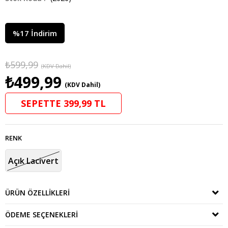
%
17
İndirim
₺599,99
(KDV Dahil)
₺499,99
(KDV Dahil)
SEPETTE 399,99 TL
RENK
Açık Lacivert
ÜRÜN ÖZELLIKLERI
ÖDEME SEÇENEKLERI