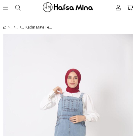
Kadın Mavi Tesettür Bahçıvan Kot Salopet