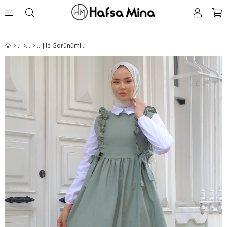
Jile Görünümlü Elbise Mint HM2226