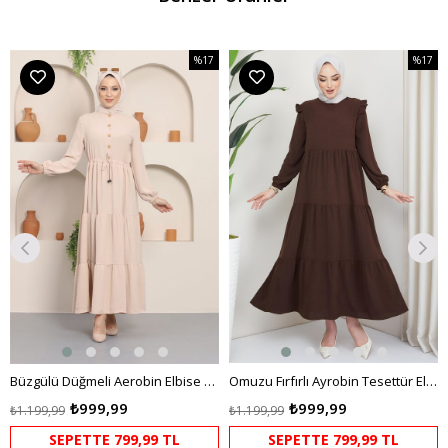
%17
%17
m
İndirim
İndirim
dirim
%17İndirim
%17İndi
Büzgülü Düğmeli Aerobin Elbise Krem
Omuzu Fırfırlı Ayrobin Tesettür Elbise Kahverengi HM2062
₺999,99
₺999,99
₺1.199,99
₺1.199,99
SEPETTE 799,99 TL
SEPETTE 799,99 TL