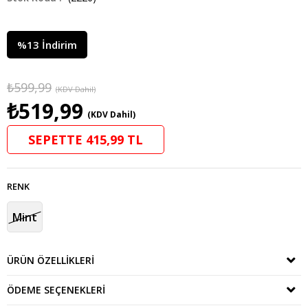
%
13
İndirim
₺599,99
(KDV Dahil)
₺519,99
(KDV Dahil)
SEPETTE 415,99 TL
RENK
Mint
ÜRÜN ÖZELLIKLERI
ÖDEME SEÇENEKLERI