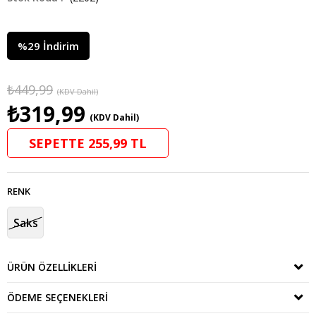
%
29
İndirim
₺449,99
(KDV Dahil)
₺319,99
(KDV Dahil)
SEPETTE 255,99 TL
RENK
Saks
ÜRÜN ÖZELLIKLERI
ÖDEME SEÇENEKLERI