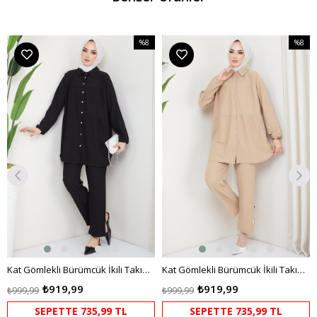
%8
%8
m
İndirim
İndirim
irim
%8İndirim
%8İndir
Kat Gömlekli Bürümcük İkili Takım Siyah
Kat Gömlekli Bürümcük İkili Takım Bej HM2131
₺919,99
₺919,99
₺999,99
₺999,99
SEPETTE 735,99 TL
SEPETTE 735,99 TL