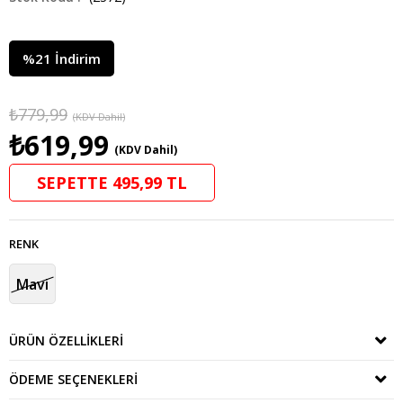
%
21
İndirim
₺779,99
(KDV Dahil)
₺619,99
(KDV Dahil)
SEPETTE 495,99 TL
RENK
Mavi
ÜRÜN ÖZELLIKLERI
ÖDEME SEÇENEKLERI