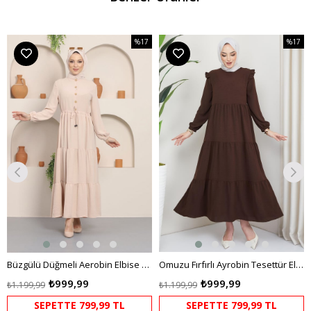
%17
%17
m
İndirim
İndirim
dirim
%17İndirim
%17İndi
Büzgülü Düğmeli Aerobin Elbise Krem
Omuzu Fırfırlı Ayrobin Tesettür Elbise Kahverengi HM2062
₺999,99
₺999,99
₺1.199,99
₺1.199,99
SEPETTE 799,99 TL
SEPETTE 799,99 TL