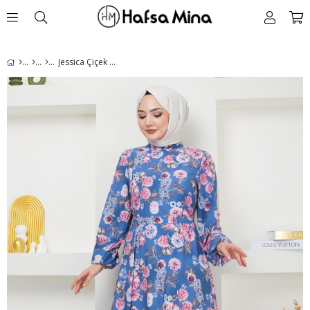
Jessica Çiçek Baskılı Mavi Elbise HM2372