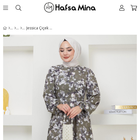
Jessica Çiçek Baskılı Haki Elbise HM2372