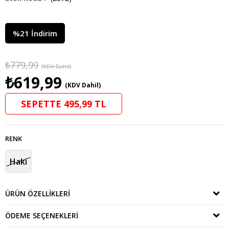
%
21
İndirim
₺779,99
(KDV Dahil)
₺619,99
(KDV Dahil)
SEPETTE 495,99 TL
RENK
Haki
ÜRÜN ÖZELLIKLERI
ÖDEME SEÇENEKLERI