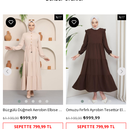
%17
%17
m
İndirim
İndirim
dirim
%17İndirim
%17İndi
Büzgülü Düğmeli Aerobin Elbise Krem
Omuzu Fırfırlı Ayrobin Tesettür Elbise Kahverengi HM2062
₺999,99
₺999,99
₺1.199,99
₺1.199,99
SEPETTE 799,99 TL
SEPETTE 799,99 TL