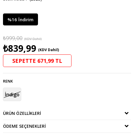
%
16
İndirim
₺999,00
(KDV Dahil)
₺839,99
(KDV Dahil)
SEPETTE 671,99 TL
RENK
İndigo
ÜRÜN ÖZELLIKLERI
ÖDEME SEÇENEKLERI