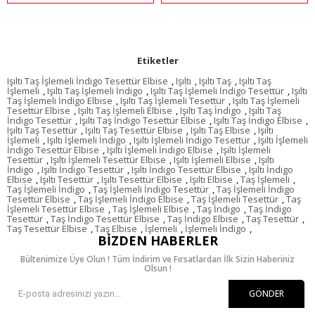
Etiketler
Işıltı Taş İşlemeli İndigo Tesettür Elbise
,
Işıltı
,
Işıltı Taş
,
Işıltı Taş
İşlemeli
,
Işıltı Taş İşlemeli İndigo
,
Işıltı Taş İşlemeli İndigo Tesettür
,
Işıltı
Taş İşlemeli İndigo Elbise
,
Işıltı Taş İşlemeli Tesettür
,
Işıltı Taş İşlemeli
Tesettür Elbise
,
Işıltı Taş İşlemeli Elbise
,
Işıltı Taş İndigo
,
Işıltı Taş
İndigo Tesettür
,
Işıltı Taş İndigo Tesettür Elbise
,
Işıltı Taş İndigo Elbise
,
Işıltı Taş Tesettür
,
Işıltı Taş Tesettür Elbise
,
Işıltı Taş Elbise
,
Işıltı
İşlemeli
,
Işıltı İşlemeli İndigo
,
Işıltı İşlemeli İndigo Tesettür
,
Işıltı İşlemeli
İndigo Tesettür Elbise
,
Işıltı İşlemeli İndigo Elbise
,
Işıltı İşlemeli
Tesettür
,
Işıltı İşlemeli Tesettür Elbise
,
Işıltı İşlemeli Elbise
,
Işıltı
İndigo
,
Işıltı İndigo Tesettür
,
Işıltı İndigo Tesettür Elbise
,
Işıltı İndigo
Elbise
,
Işıltı Tesettür
,
Işıltı Tesettür Elbise
,
Işıltı Elbise
,
Taş İşlemeli
,
Taş İşlemeli İndigo
,
Taş İşlemeli İndigo Tesettür
,
Taş İşlemeli İndigo
Tesettür Elbise
,
Taş İşlemeli İndigo Elbise
,
Taş İşlemeli Tesettür
,
Taş
İşlemeli Tesettür Elbise
,
Taş İşlemeli Elbise
,
Taş İndigo
,
Taş İndigo
Tesettür
,
Taş İndigo Tesettür Elbise
,
Taş İndigo Elbise
,
Taş Tesettür
,
Taş Tesettür Elbise
,
Taş Elbise
,
İşlemeli
,
İşlemeli İndigo
,
BIZDEN HABERLER
Bültenimize Üye Olun ! Tüm İndirim ve Fırsatlardan İlk Sizin Haberiniz
Olsun !
GÖNDER