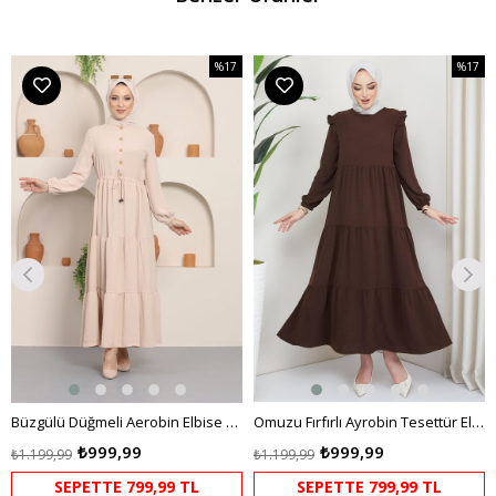
%17
%17
m
İndirim
İndirim
dirim
%17İndirim
%17İndi
Büzgülü Düğmeli Aerobin Elbise Krem
Omuzu Fırfırlı Ayrobin Tesettür Elbise Kahverengi HM2062
₺999,99
₺999,99
₺1.199,99
₺1.199,99
SEPETTE 799,99 TL
SEPETTE 799,99 TL