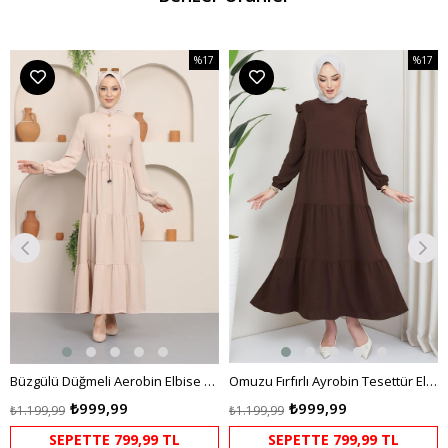
%17
%17
m
İndirim
İndirim
dirim
%17İndirim
%17İndi
Büzgülü Düğmeli Aerobin Elbise Krem
Omuzu Fırfırlı Ayrobin Tesettür Elbise Kahverengi HM2062
₺999,99
₺999,99
₺1.199,99
₺1.199,99
SEPETTE 799,99 TL
SEPETTE 799,99 TL