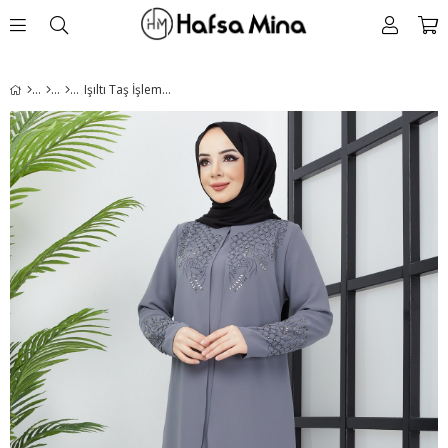
Işıltı Taş İşlemeli Gri Tesettür Elbise