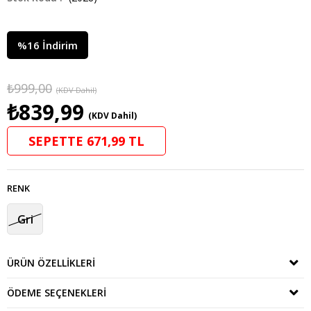
%
16
İndirim
₺999,00
(KDV Dahil)
₺839,99
(KDV Dahil)
SEPETTE 671,99 TL
RENK
Gri
ÜRÜN ÖZELLIKLERI
ÖDEME SEÇENEKLERI