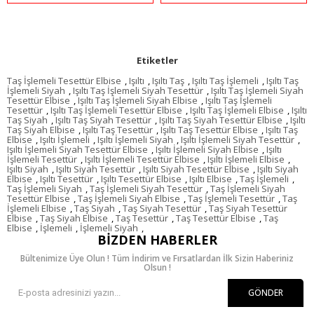
Etiketler
Taş İşlemeli Tesettür Elbise
,
Işıltı
,
Işıltı Taş
,
Işıltı Taş İşlemeli
,
Işıltı Taş
İşlemeli Siyah
,
Işıltı Taş İşlemeli Siyah Tesettür
,
Işıltı Taş İşlemeli Siyah
Tesettür Elbise
,
Işıltı Taş İşlemeli Siyah Elbise
,
Işıltı Taş İşlemeli
Tesettür
,
Işıltı Taş İşlemeli Tesettür Elbise
,
Işıltı Taş İşlemeli Elbise
,
Işıltı
Taş Siyah
,
Işıltı Taş Siyah Tesettür
,
Işıltı Taş Siyah Tesettür Elbise
,
Işıltı
Taş Siyah Elbise
,
Işıltı Taş Tesettür
,
Işıltı Taş Tesettür Elbise
,
Işıltı Taş
Elbise
,
Işıltı İşlemeli
,
Işıltı İşlemeli Siyah
,
Işıltı İşlemeli Siyah Tesettür
,
Işıltı İşlemeli Siyah Tesettür Elbise
,
Işıltı İşlemeli Siyah Elbise
,
Işıltı
İşlemeli Tesettür
,
Işıltı İşlemeli Tesettür Elbise
,
Işıltı İşlemeli Elbise
,
Işıltı Siyah
,
Işıltı Siyah Tesettür
,
Işıltı Siyah Tesettür Elbise
,
Işıltı Siyah
Elbise
,
Işıltı Tesettür
,
Işıltı Tesettür Elbise
,
Işıltı Elbise
,
Taş İşlemeli
,
Taş İşlemeli Siyah
,
Taş İşlemeli Siyah Tesettür
,
Taş İşlemeli Siyah
Tesettür Elbise
,
Taş İşlemeli Siyah Elbise
,
Taş İşlemeli Tesettür
,
Taş
İşlemeli Elbise
,
Taş Siyah
,
Taş Siyah Tesettür
,
Taş Siyah Tesettür
Elbise
,
Taş Siyah Elbise
,
Taş Tesettür
,
Taş Tesettür Elbise
,
Taş
Elbise
,
İşlemeli
,
İşlemeli Siyah
,
BIZDEN HABERLER
Bültenimize Üye Olun ! Tüm İndirim ve Fırsatlardan İlk Sizin Haberiniz
Olsun !
GÖNDER