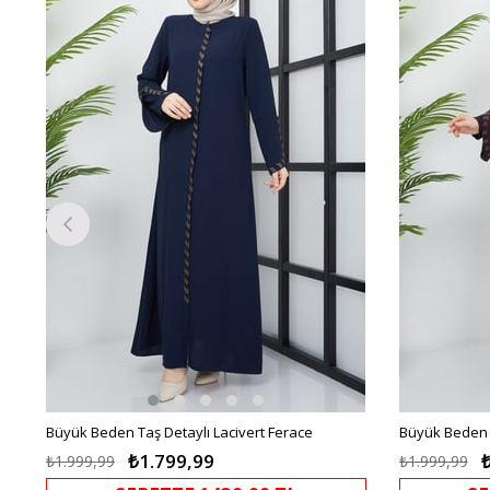
irim
%10İndirim
Büyük Beden Taş Detaylı Lacivert Ferace
Büyük Beden 
₺1.799,99
₺1.999,99
₺1.999,99