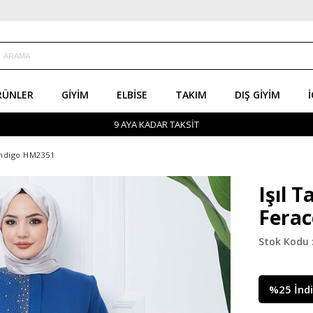
RÜNLER
GIYIM
ELBISE
TAKIM
DIŞ GIYIM
İ
9 AYA KADAR TAKSİT
İndigo HM2351
Işıl 
Ferac
%
25
İnd