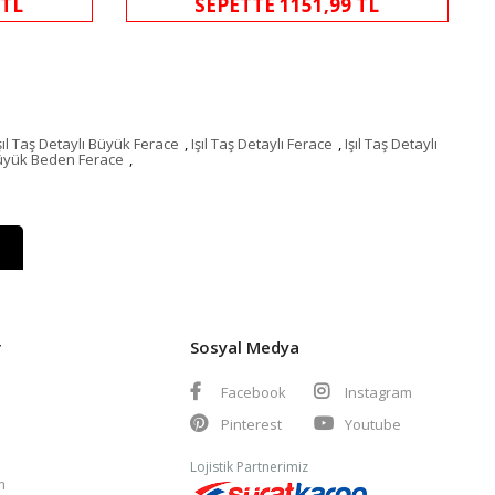
 TL
SEPETTE 1151,99 TL
şıl Taş Detaylı Büyük Ferace
,
Işıl Taş Detaylı Ferace
,
Işıl Taş Detaylı
üyük Beden Ferace
,
r
Sosyal Medya
Facebook
Instagram
Pinterest
Youtube
Lojistik Partnerimiz
m