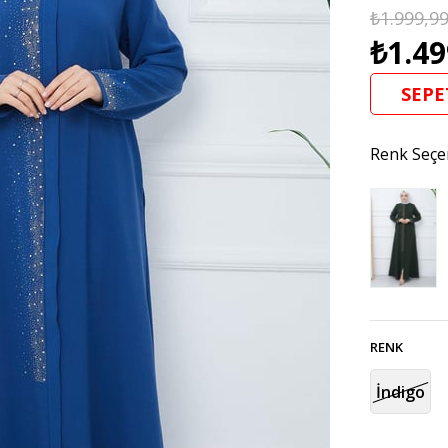
₺1.999,9
₺1.49
SEPE
Renk Seçe
RENK
İndigo