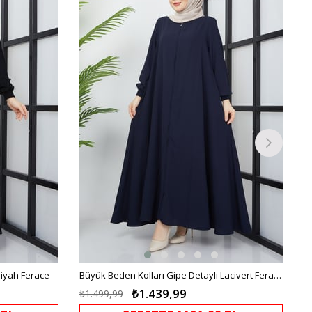
%4İndirim
%4İndirim
Siyah Ferace
Büyük Beden Kolları Gipe Detaylı Lacivert Ferace
₺1.439,99
₺1.499,99