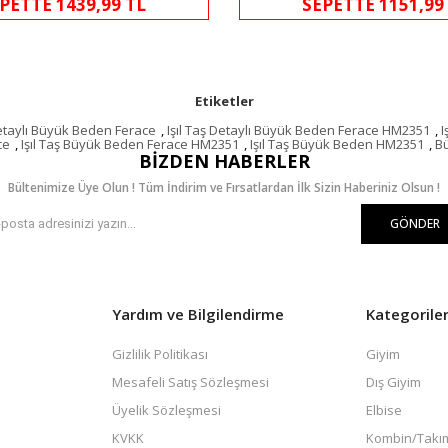
PETTE 1439,99 TL
SEPETTE 1151,99
Etiketler
Detaylı Büyük Beden Ferace
,
Işıl Taş Detaylı Büyük Beden Ferace HM2351
,
I
ce
,
Işıl Taş Büyük Beden Ferace HM2351
,
Işıl Taş Büyük Beden HM2351
,
B
BIZDEN HABERLER
Bültenimize Üye Olun ! Tüm İndirim ve Fırsatlardan İlk Sizin Haberiniz Olsun !
GÖNDER
Yardım ve Bilgilendirme
Kategorile
Gizlilik Politikası
Giyim
Mesafeli Satış Sözleşmesi
Dış Giyim
Üyelik Sözleşmesi
Elbise
KVKK
Kombin/Takı