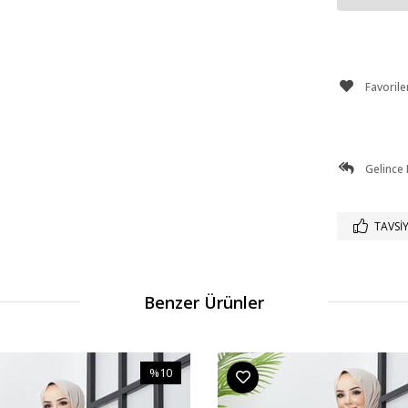
Favorile
Gelince
TAVSIY
Benzer Ürünler
%10
İndirim