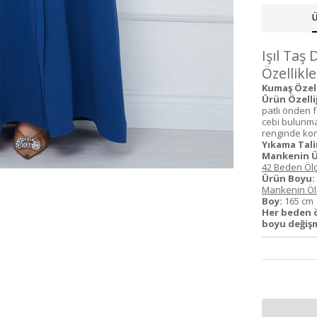
Ü
Işıl Taş
Özellikle
Kumaş Özelli
Ürün Özelliğ
patlı önden 
cebi bulunmak
renginde kons
Yıkama Tali
Mankenin Ü
42 Beden Ölç
Ürün Boyu:
Mankenin Ölç
Boy:
165 c
Her beden ö
boyu değişm