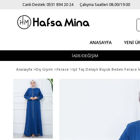
Canlı Destek: 0531 894 20 24
Çalışma Saatleri 08.00/19.00
ANASAYFA
YENI Ü
İADE/DEĞİŞİM
Anasayfa
>
Dış Giyim
>
Ferace
>
Işıl Taş Detaylı Büyük Beden Ferace 