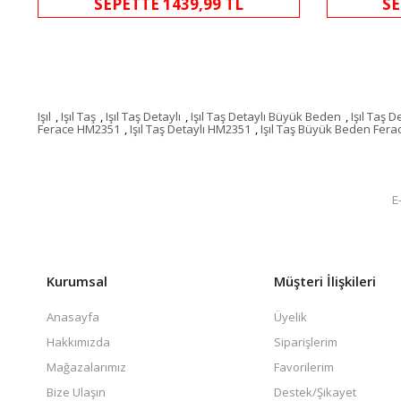
SEPETTE 1439,99 TL
SE
Işıl
,
Işıl Taş
,
Işıl Taş Detaylı
,
Işıl Taş Detaylı Büyük Beden
,
Işıl Taş 
Ferace HM2351
,
Işıl Taş Detaylı HM2351
,
Işıl Taş Büyük Beden Fera
Kurumsal
Müşteri İlişkileri
Anasayfa
Üyelik
Hakkımızda
Siparişlerim
Mağazalarımız
Favorilerim
Bize Ulaşın
Destek/Şikayet