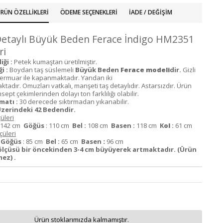
RÜN ÖZELLIKLERI
ÖDEME SEÇENEKLERI
İADE / DEĞIŞIM
 Detaylı Büyük Beden Ferace İndigo HM2351
ri
ği :
Petek kumaştan üretilmiştir.
i :
Boydan taş süslemeli
Büyük Beden
Ferace modeli
dir.
Gizli
fermuar ile kapanmaktadır. Yandan iki
tadır. Omuzları vatkalı, manşeti taş detaylıdır. Astarsızdır. Ürün
ept çekimlerinden dolayı ton farklılığı olabilir.
matı :
30 derecede sıktırmadan yıkanabilir.
zerindeki 42 Bedendir.
üleri
142 cm
Göğüs
: 110 cm
Bel :
108 cm
Basen :
118 cm
K
ol
:
61 cm
üleri
m
Göğüs
: 85 cm
Bel :
65 cm
Basen
:
96 cm
lçüsü bir öncekinden 3-4 cm büyüyerek artmaktadır. (Ürün
ez) .
Ürün stoklarımızda kalmamıştır.