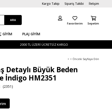
Kargo Takip
Sipariş Takibi
İletişim
Favorilerim
Sepetim
Ç GİYIM
PLAJ GIYIM
2000 TL ÜZERİ ÜCRETSİZ KARGO
< < Önceki Sayfaya Dön
Taş Detaylı Büyük Beden
e İndigo HM2351
(2351)
irim