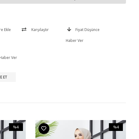
re Ekle
Karşılaştır
Fiyat Düşünce
Haber Ver
 Haber Ver
E ET
%4
%4
İndirim
İndirim