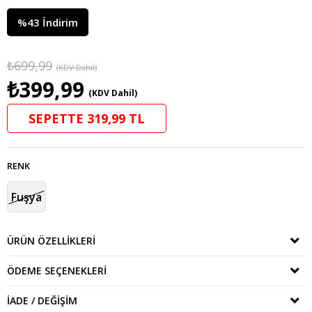
%
43
İndirim
₺699,99
(KDV Dahil)
₺399,99
(KDV Dahil)
SEPETTE 319,99 TL
RENK
Fuşya
ÜRÜN ÖZELLIKLERI
ÖDEME SEÇENEKLERI
İADE / DEĞIŞIM