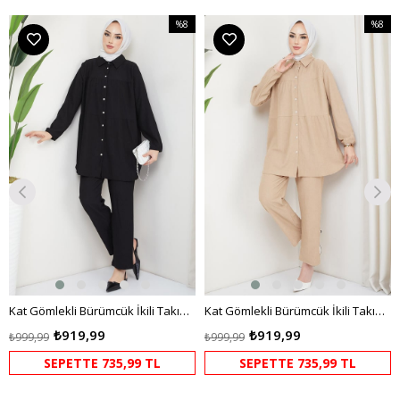
%8
%8
m
İndirim
İndirim
irim
%8İndirim
%8İndir
Kat Gömlekli Bürümcük İkili Takım Siyah
Kat Gömlekli Bürümcük İkili Takım Bej HM2131
₺919,99
₺919,99
₺999,99
₺999,99
SEPETTE 735,99 TL
SEPETTE 735,99 TL