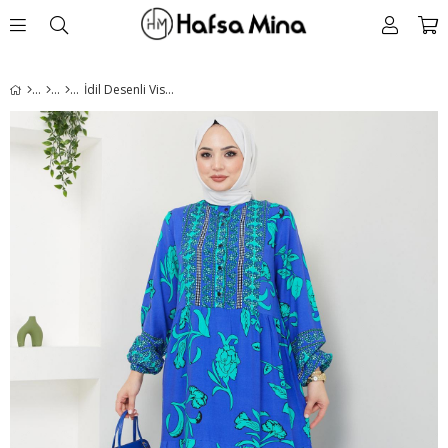
İdil Desenli Viskon Elbise Mavi HM2441