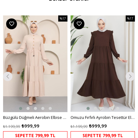
%17
%17
m
İndirim
İndirim
dirim
%17İndirim
%17İndi
Büzgülü Düğmeli Aerobin Elbise Krem
Omuzu Fırfırlı Ayrobin Tesettür Elbise Kahverengi HM2062
₺999,99
₺999,99
₺1.199,99
₺1.199,99
SEPETTE 799,99 TL
SEPETTE 799,99 TL