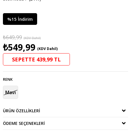
%
15
İndirim
₺649,99
(KDV Dahil)
₺549,99
(KDV Dahil)
SEPETTE 439,99 TL
RENK
Mavi
ÜRÜN ÖZELLIKLERI
ÖDEME SEÇENEKLERI