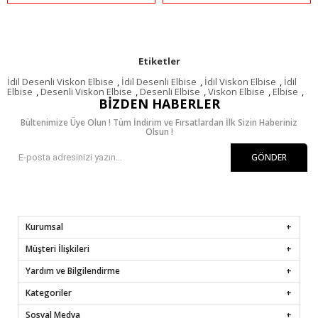
Etiketler
İdil Desenli Viskon Elbise
,
İdil Desenli Elbise
,
İdil Viskon Elbise
,
İdil
Elbise
,
Desenli Viskon Elbise
,
Desenli Elbise
,
Viskon Elbise
,
Elbise
,
BIZDEN HABERLER
Bültenimize Üye Olun ! Tüm İndirim ve Fırsatlardan İlk Sizin Haberiniz
Olsun !
GÖNDER
Kurumsal
Müşteri İlişkileri
Yardım ve Bilgilendirme
Kategoriler
Sosyal Medya