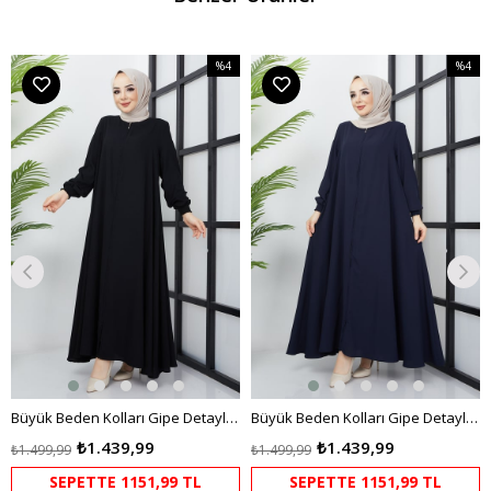
%4
%4
m
İndirim
İndirim
dirim
%4İndirim
%4İndir
Büyük Beden Kolları Gipe Detaylı Siyah Ferace
Büyük Beden Kolları Gipe Detaylı Lacivert Ferace
₺1.439,99
₺1.439,99
₺1.499,99
₺1.499,99
SEPETTE 1151,99 TL
SEPETTE 1151,99 TL