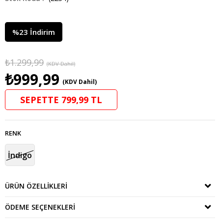
%
23
İndirim
₺1.299,99
(KDV Dahil)
₺999,99
(KDV Dahil)
SEPETTE 799,99 TL
RENK
İndigo
ÜRÜN ÖZELLIKLERI
ÖDEME SEÇENEKLERI