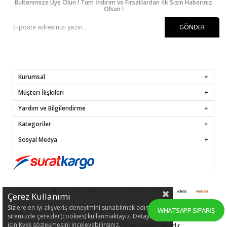
Bültenimize Üye Olun ! Tüm İndirim ve Fırsatlardan İlk Sizin Haberiniz
Olsun !
GÖNDER
Kurumsal
Müşteri İlişkileri
Yardım ve Bilgilendirme
Kategoriler
Sosyal Medya
Çerez Kullanımı
Sizlere en iyi alışveriş deneyimini sunabilmek adına
WHATSAPP SIPARIŞ
sitemizde çerezler(cookies) kullanmaktayız. Detaylı bilgi
için Kvkk sözleşmesini inceleyebilirsiniz.
© 2022
hafsamina.com
- Tüm Hakları Saklıdır.