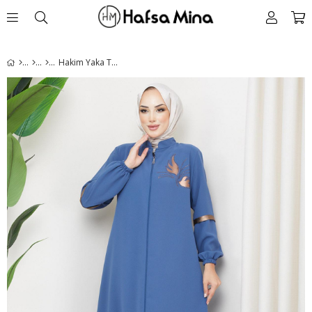
Hakim Yaka Taş Detaylı Ferace İndigo HM2254