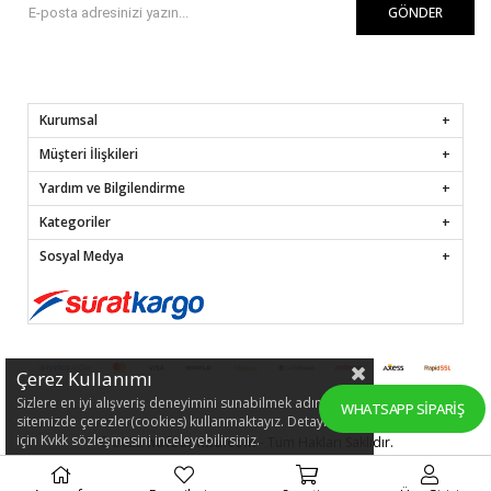
GÖNDER
Kurumsal
Müşteri İlişkileri
Yardım ve Bilgilendirme
Kategoriler
Sosyal Medya
Çerez Kullanımı
Sizlere en iyi alışveriş deneyimini sunabilmek adına
WHATSAPP SIPARIŞ
sitemizde çerezler(cookies) kullanmaktayız. Detaylı bilgi
için Kvkk sözleşmesini inceleyebilirsiniz.
© 2022
hafsamina.com
- Tüm Hakları Saklıdır.