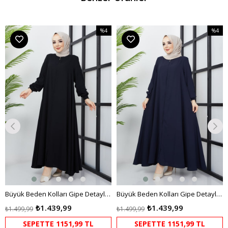
%4
%4
m
İndirim
İndirim
dirim
%4İndirim
%4İndir
Büyük Beden Kolları Gipe Detaylı Siyah Ferace
Büyük Beden Kolları Gipe Detaylı Lacivert Ferace
₺1.439,99
₺1.439,99
₺1.499,99
₺1.499,99
SEPETTE 1151,99 TL
SEPETTE 1151,99 TL