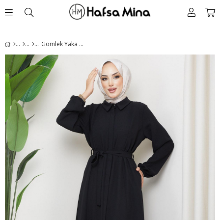
Gömlek Yaka Kuşaklı Ferace Siyah HM2253