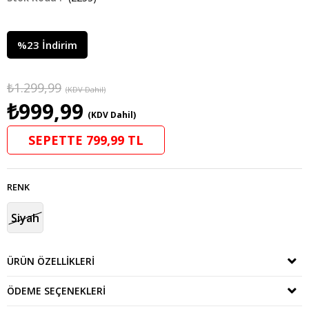
%
23
İndirim
₺1.299,99
(KDV Dahil)
₺999,99
(KDV Dahil)
SEPETTE 799,99 TL
RENK
Siyah
ÜRÜN ÖZELLIKLERI
ÖDEME SEÇENEKLERI