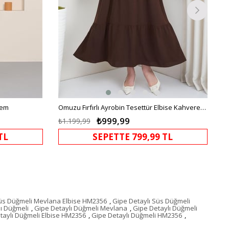
rem
Omuzu Fırfırlı Ayrobin Tesettür Elbise Kahverengi HM2062
₺999,99
₺1.199,99
TL
SEPETTE 799,99 TL
Süs Düğmeli Mevlana Elbise HM2356
,
Gipe Detaylı Süs Düğmeli
ı Düğmeli
,
Gipe Detaylı Düğmeli Mevlana
,
Gipe Detaylı Düğmeli
taylı Düğmeli Elbise HM2356
,
Gipe Detaylı Düğmeli HM2356
,