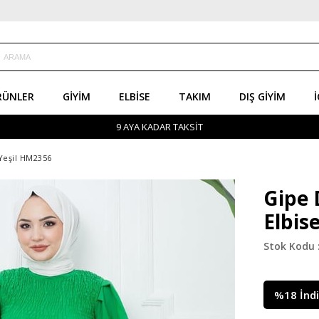
RÜNLER
GIYIM
ELBISE
TAKIM
DIŞ GIYIM
İ
9 AYA KADAR TAKSİT
Yeşil HM2356
Gipe 
Elbis
%
18
İnd