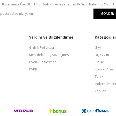
Bültenimize Üye Olun ! Tüm İndirim ve Fırsatlardan İlk Sizin Haberiniz Olsun !
GÖNDER
Yardım ve Bilgilendirme
Kategorile
Gizlilik Politikası
Giyim
Mesafeli Satış Sözleşmesi
Dış Giyim
Üyelik Sözleşmesi
Elbise
KVKK
Kombin/Takı
Tunik
İndirimdekile
Yeniler