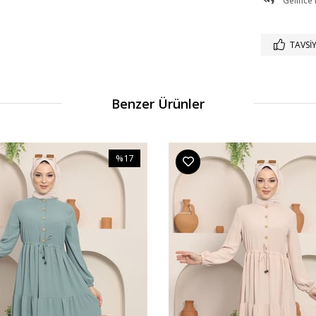
Gelince
TAVSIY
Benzer Ürünler
%17
İndirim
%17İndirim