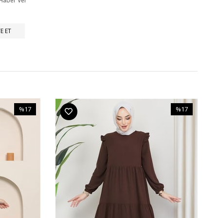
 Haber Ver
E ET
%17
%17
İndirim
İndirim
%17İndirim
%17İndirim