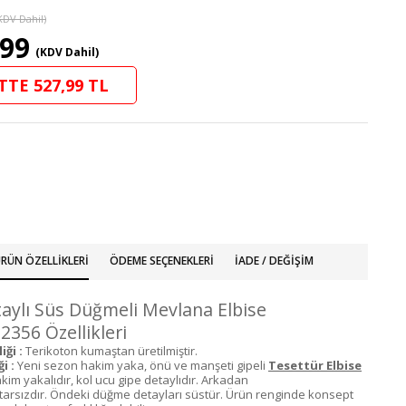
KDV Dahil)
,99
(KDV Dahil)
TTE 527,99 TL
RÜN ÖZELLIKLERI
ÖDEME SEÇENEKLERI
İADE / DEĞIŞIM
aylı Süs Düğmeli Mevlana Elbise
2356 Özellikleri
ği :
Terikoton kumaştan üretilmiştir.
i :
Yeni sezon hakim yaka, önü ve manşeti gipeli
Tesettür Elbise
kim yakalıdır, kol ucu gipe detaylıdır. Arkadan
starsızdır. Öndeki düğme detayları süstür. Ürün renginde konsept