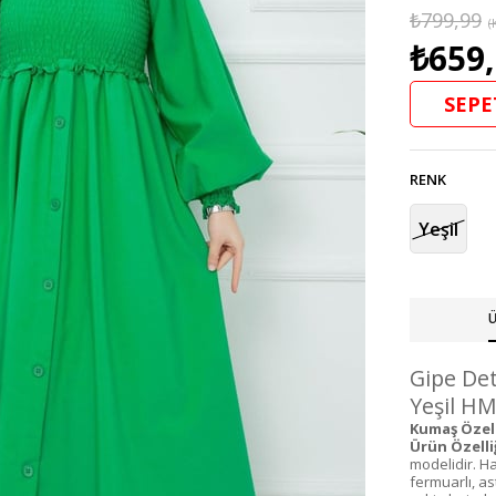
₺799,99
(
₺659
SEPE
RENK
Yeşil
Ü
Gipe Det
Yeşil HM
Kumaş Özelli
Ürün Özelliğ
modelidir. Ha
fermuarlı, a