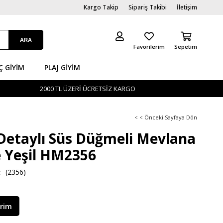
Kargo Takip
Sipariş Takibi
İletişim
Favorilerim
Sepetim
Ç GİYIM
PLAJ GIYIM
2000 TL ÜZERİ ÜCRETSİZ KARGO
< < Önceki Sayfaya Dön
Detaylı Süs Düğmeli Mevlana
e Yeşil HM2356
(2356)
irim