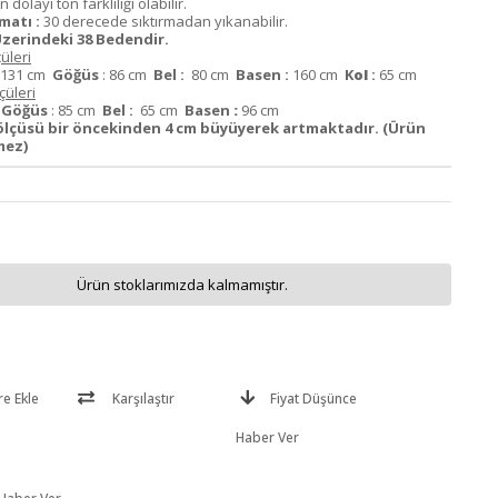
dolayı ton farklılığı olabilir.
matı :
30 derecede sıktırmadan yıkanabilir.
zerindeki 38 Bedendir.
üleri
131 cm
Göğüs
: 86 cm
Bel :
80 cm
Basen :
160 cm
K
ol
:
65 cm
üleri
m
Göğüs
: 85 cm
Bel :
65 cm
Basen
:
96 cm
ölçüsü bir öncekinden 4 cm büyüyerek artmaktadır. (Ürün
mez)
Ürün stoklarımızda kalmamıştır.
re Ekle
Karşılaştır
Fiyat Düşünce
Haber Ver