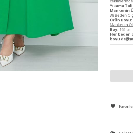
çekimlerinden 
Yıkama Tali
Mankenin Ü
38 Beden Ölç
Ürün Boyu:
Mankenin Ölç
Boy:
165 c
Her beden 
boyu değiş
Favorile