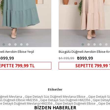
li Aerobin Elbise Yeşil
Büzgülü Düğmeli Aerobin Elbise K
₺999,99
₺999,99
₺1.199,99
EPETTE 799,99 TL
SEPETTE 799,99 
Etiketler
üğmeli Mevlana
,
Gipe Detaylı Süs Düğmeli Mevlana Elbise
,
Gipe Detaylı 
Süs Düğmeli Elbise HM2356
,
Gipe Detaylı Süs Düğmeli HM2356
,
Gipe Detayl
e Detaylı Düğmeli Mevlana HM2356
,
Gipe Detaylı Düğmeli Elbise
,
Gipe De
BIZDEN HABERLER