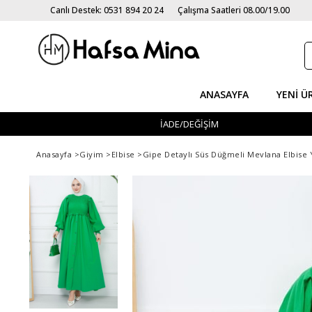
Canlı Destek: 0531 894 20 24
Çalışma Saatleri 08.00/19.00
ANASAYFA
YENI Ü
İADE/DEĞİŞİM
Anasayfa
>
Giyim
>
Elbise
>
Gipe Detaylı Süs Düğmeli Mevlana Elbise 