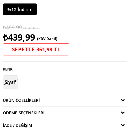
%
12
İndirim
₺499,99
(KDV Dahil)
₺439,99
(KDV Dahil)
SEPETTE 351,99 TL
RENK
Siyah
ÜRÜN ÖZELLIKLERI
ÖDEME SEÇENEKLERI
İADE / DEĞIŞIM