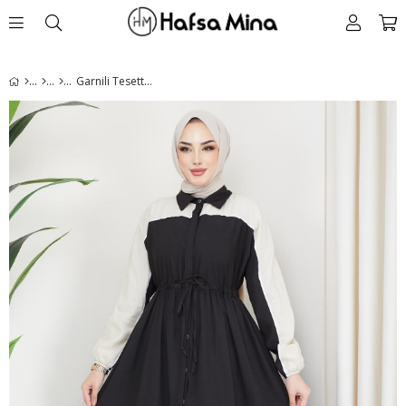
Garnili Tesettür Elbise Siyah