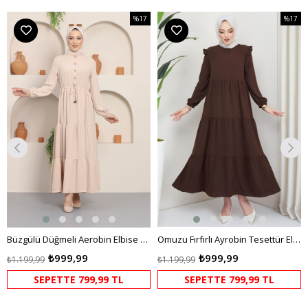
%17
%17
m
İndirim
İndirim
dirim
%17İndirim
%17İndi
Büzgülü Düğmeli Aerobin Elbise Krem
Omuzu Fırfırlı Ayrobin Tesettür Elbise Kahverengi HM2062
₺999,99
₺999,99
₺1.199,99
₺1.199,99
SEPETTE 799,99 TL
SEPETTE 799,99 TL