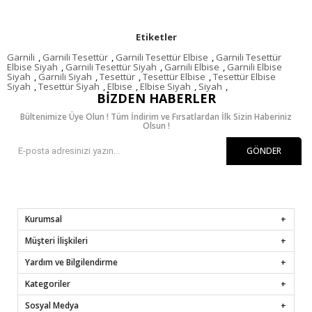
Etiketler
Garnili
,
Garnili Tesettür
,
Garnili Tesettür Elbise
,
Garnili Tesettür
Elbise Siyah
,
Garnili Tesettür Siyah
,
Garnili Elbise
,
Garnili Elbise
Siyah
,
Garnili Siyah
,
Tesettür
,
Tesettür Elbise
,
Tesettür Elbise
Siyah
,
Tesettür Siyah
,
Elbise
,
Elbise Siyah
,
Siyah
,
BIZDEN HABERLER
Bültenimize Üye Olun ! Tüm İndirim ve Fırsatlardan İlk Sizin Haberiniz
Olsun !
GÖNDER
Kurumsal
Müşteri İlişkileri
Yardım ve Bilgilendirme
Kategoriler
Sosyal Medya