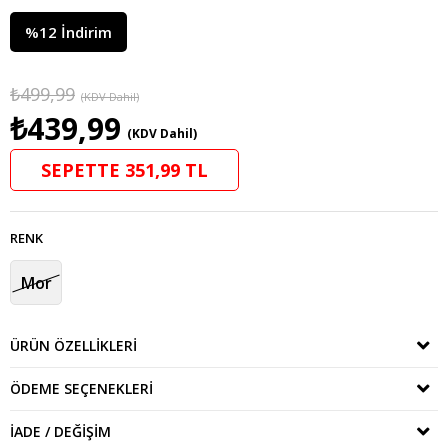
%
12
İndirim
₺499,99
(KDV Dahil)
₺439,99
(KDV Dahil)
SEPETTE 351,99 TL
RENK
Mor
ÜRÜN ÖZELLIKLERI
ÖDEME SEÇENEKLERI
İADE / DEĞIŞIM