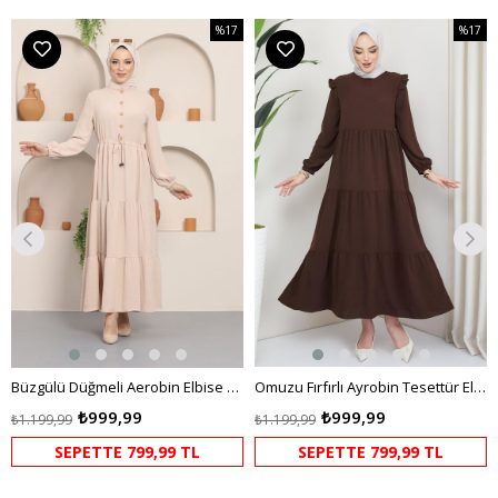
%17
%17
m
İndirim
İndirim
dirim
%17İndirim
%17İndi
Büzgülü Düğmeli Aerobin Elbise Krem
Omuzu Fırfırlı Ayrobin Tesettür Elbise Kahverengi HM2062
₺999,99
₺999,99
₺1.199,99
₺1.199,99
SEPETTE 799,99 TL
SEPETTE 799,99 TL