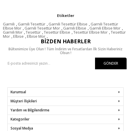
Etiketler
Garnili
,
Garnili Tesettür
,
Garnili Tesettür Elbise
,
Garnili Tesettür
Elbise Mor
,
Garnili Tesettür Mor
,
Garnili Elbise
,
Garnili Elbise Mor
,
Garnili Mor
,
Tesettür
,
Tesettür Elbise
,
Tesettür Elbise Mor
,
Tesettür
Mor
,
Elbise
,
Elbise Mor
,
BIZDEN HABERLER
Bültenimize Üye Olun ! Tüm İndirim ve Fırsatlardan İlk Sizin Haberiniz
Olsun !
GÖNDER
Kurumsal
Müşteri İlişkileri
Yardım ve Bilgilendirme
Kategoriler
Sosyal Medya