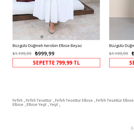
Büzgülü Düğmeli Aerobin Elbise Beyaz
Büzgülü Düğme
₺999,99
₺1.199,99
₺1.199,99
SEPETTE 799,99 TL
S
Fırfırlı
,
Fırfırlı Tesettür
,
Fırfırlı Tesettür Elbise
,
Fırfırlı Tesettür Elbise
Elbise
,
Elbise Yeşil
,
Yeşil
,