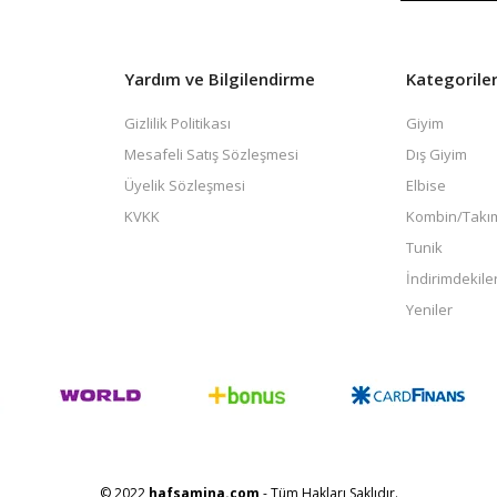
Yardım ve Bilgilendirme
Kategorile
Gizlilik Politikası
Giyim
Mesafeli Satış Sözleşmesi
Dış Giyim
Üyelik Sözleşmesi
Elbise
KVKK
Kombin/Takı
Tunik
İndirimdekile
Yeniler
© 2022
hafsamina.com
- Tüm Hakları Saklıdır.