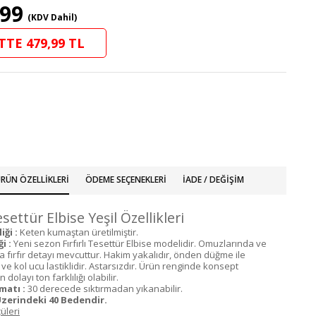
,99
(KDV Dahil)
TTE 479,99 TL
RÜN ÖZELLIKLERI
ÖDEME SEÇENEKLERI
İADE / DEĞIŞIM
Tesettür Elbise Yeşil Özellikleri
ği :
Keten kumaştan üretilmiştir.
i :
Yeni sezon Fırfırlı Tesettür Elbise modelidir. Omuzlarında ve
 fırfır detayı mevcuttur. Hakim yakalıdır, önden düğme ile
e kol ucu lastiklidir. Astarsızdır. Ürün renginde konsept
dolayı ton farklılığı olabilir.
matı :
30 derecede sıktırmadan yıkanabilir.
zerindeki 40 Bedendir.
üleri