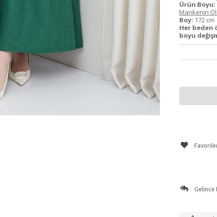
Ürün Boyu:
Mankenin Ölç
Boy:
172 c
Her beden 
boyu değiş
Favorile
Gelince