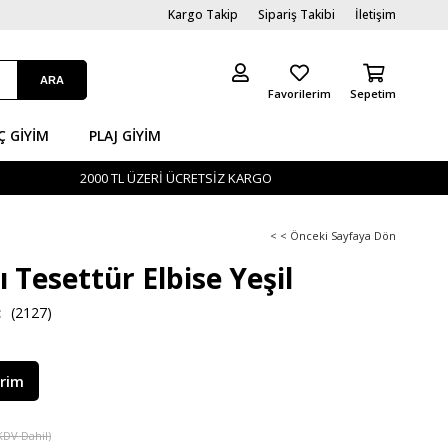
Kargo Takip
Sipariş Takibi
İletişim
Favorilerim
Sepetim
Ç GİYIM
PLAJ GIYIM
2000 TL ÜZERİ ÜCRETSİZ KARGO
< < Önceki Sayfaya Dön
lı Tesettür Elbise Yeşil
(2127)
irim
KDV Dahil)