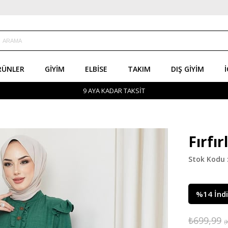
RÜNLER
GIYIM
ELBISE
TAKIM
DIŞ GIYIM
İ
9 AYA KADAR TAKSİT
Fırfır
%
14
İnd
₺699,99
(