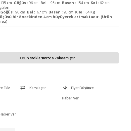
135 cm
Göğüs
: 96 cm
Bel :
96 cm
Basen :
154 cm
K
ol
:
62 cm
üleri
m
Göğüs
: 90 cm
Bel :
67 cm
Basen
:
95 cm
Ki
lo
:
64 Kg
ölçüsü bir öncekinden 4 cm büyüyerek artmaktadır. (Ürün
mez)
Ürün stoklarımızda kalmamıştır.
re Ekle
Karşılaştır
Fiyat Düşünce
Haber Ver
 Haber Ver