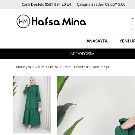
Canlı Destek: 0531 894 20 24
Çalışma Saatleri 08.00/19.00
ANASAYFA
YENI Ü
İADE/DEĞİŞİM
Anasayfa
>
Giyim
>
Elbise
>
Fırfırlı Tesettür Elbise Yeşil