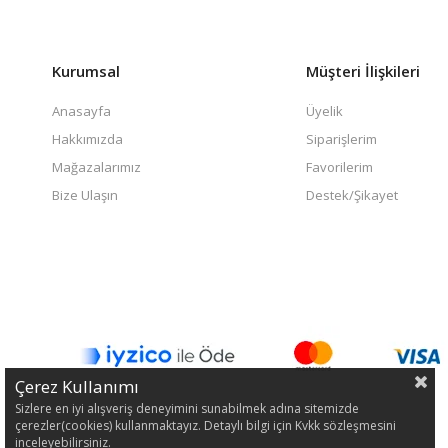
Kurumsal
Müşteri İlişkileri
Anasayfa
Üyelik
Hakkımızda
Siparişlerim
Mağazalarımız
Favorilerim
Bize Ulaşın
Destek/Şikayet
Çerez Kullanımı
Sizlere en iyi alışveriş deneyimini sunabilmek adına sitemizde
çerezler(cookies) kullanmaktayız. Detaylı bilgi için Kvkk sözleşmesini
inceleyebilirsiniz.