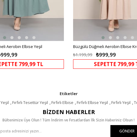
li Aerobin Elbise Yeşil
Büzgülü Düğmeli Aerobin Elbise K
₺999,99
₺999,99
₺1.199,99
EPETTE 799,99 TL
SEPETTE 799,99 
Etiketler
 Yeşil
,
Fırfırlı Tesettür Yeşil
,
Fırfırlı Elbise
,
Fırfırlı Elbise Yeşil
,
Fırfırlı Yeşil
,
T
BIZDEN HABERLER
Bültenimize Üye Olun ! Tüm İndirim ve Fırsatlardan İlk Sizin Haberiniz Olsun !
GÖNDER