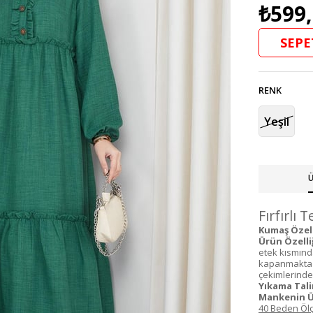
₺599
SEPE
RENK
Yeşil
Ü
Fırfırlı 
Kumaş Özelli
Ürün Özelliğ
etek kısmında
kapanmakta v
çekimlerinden 
Yıkama Tali
Mankenin Ü
40 Beden Ölç