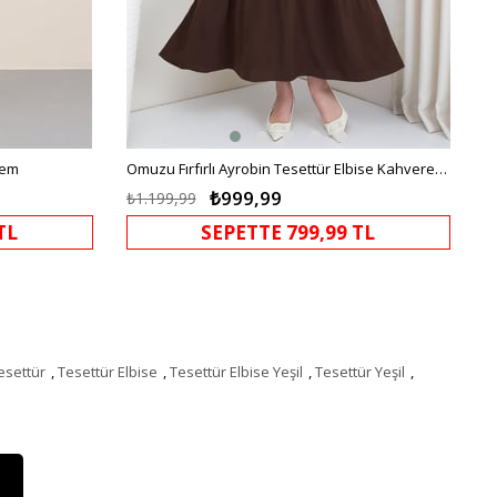
rem
Omuzu Fırfırlı Ayrobin Tesettür Elbise Kahverengi HM2062
₺999,99
₺1.199,99
TL
SEPETTE 799,99 TL
esettür
,
Tesettür Elbise
,
Tesettür Elbise Yeşil
,
Tesettür Yeşil
,