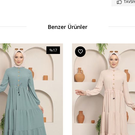
TAVSIY
Benzer Ürünler
%17
İndirim
%17İndirim