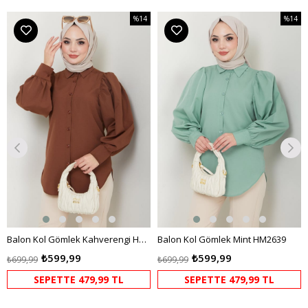
%14
%14
m
İndirim
İndirim
dirim
%14İndirim
%14İndi
Balon Kol Gömlek Kahverengi HM2639
Balon Kol Gömlek Mint HM2639
₺599,99
₺599,99
₺699,99
₺699,99
SEPETTE 479,99 TL
SEPETTE 479,99 TL