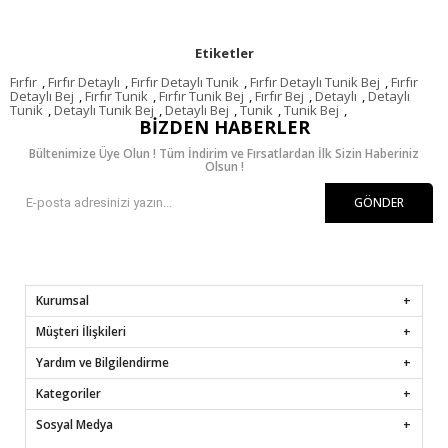
Etiketler
Fırfır
,
Fırfır Detaylı
,
Fırfır Detaylı Tunik
,
Fırfır Detaylı Tunik Bej
,
Fırfır
Detaylı Bej
,
Fırfır Tunik
,
Fırfır Tunik Bej
,
Fırfır Bej
,
Detaylı
,
Detaylı
Tunik
,
Detaylı Tunik Bej
,
Detaylı Bej
,
Tunik
,
Tunik Bej
,
BIZDEN HABERLER
Bültenimize Üye Olun ! Tüm İndirim ve Fırsatlardan İlk Sizin Haberiniz
Olsun !
GÖNDER
Kurumsal
Müşteri İlişkileri
Yardım ve Bilgilendirme
Kategoriler
Sosyal Medya