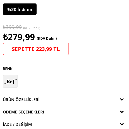
%
30
İndirim
₺399,99
(KDV Dahil)
₺279,99
(KDV Dahil)
SEPETTE 223,99 TL
RENK
Bej
ÜRÜN ÖZELLIKLERI
ÖDEME SEÇENEKLERI
İADE / DEĞIŞIM