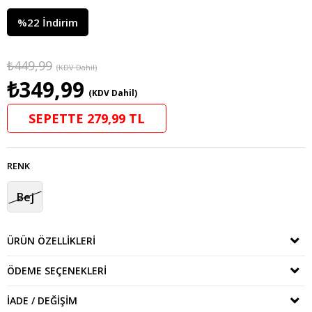
%
22
İndirim
₺449,99
(KDV Dahil)
₺349,99
(KDV Dahil)
SEPETTE 279,99 TL
RENK
Bej
ÜRÜN ÖZELLIKLERI
ÖDEME SEÇENEKLERI
İADE / DEĞIŞIM