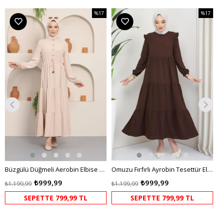
%17
%17
m
İndirim
İndirim
dirim
%17İndirim
%17İndi
Büzgülü Düğmeli Aerobin Elbise Krem
Omuzu Fırfırlı Ayrobin Tesettür Elbise Kahverengi HM2062
₺999,99
₺999,99
₺1.199,99
₺1.199,99
SEPETTE 799,99 TL
SEPETTE 799,99 TL