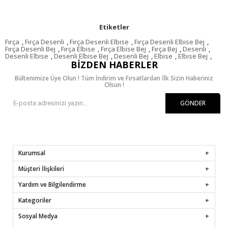
Etiketler
Fırça
,
Fırça Desenli
,
Fırça Desenli Elbise
,
Fırça Desenli Elbise Bej
,
Fırça Desenli Bej
,
Fırça Elbise
,
Fırça Elbise Bej
,
Fırça Bej
,
Desenli
,
Desenli Elbise
,
Desenli Elbise Bej
,
Desenli Bej
,
Elbise
,
Elbise Bej
,
BIZDEN HABERLER
Bültenimize Üye Olun ! Tüm İndirim ve Fırsatlardan İlk Sizin Haberiniz
Olsun !
GÖNDER
Kurumsal
Müşteri İlişkileri
Yardım ve Bilgilendirme
Kategoriler
Sosyal Medya