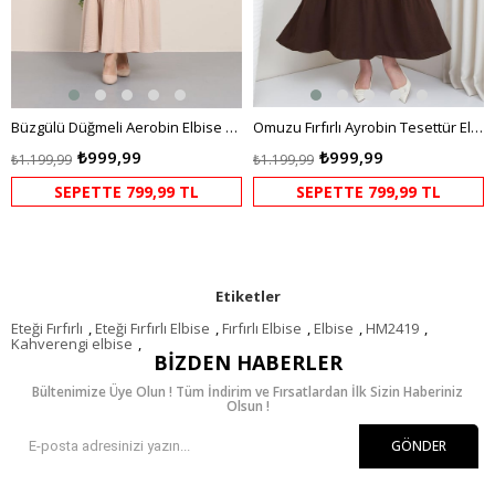
Büzgülü Düğmeli Aerobin Elbise Krem
Omuzu Fırfırlı Ayrobin Tesettür Elbise Kahverengi HM2062
₺999,99
₺999,99
₺1.199,99
₺1.199,99
SEPETTE 799,99 TL
SEPETTE 799,99 TL
Etiketler
Eteği Fırfırlı
,
Eteği Fırfırlı Elbise
,
Fırfırlı Elbise
,
Elbise
,
HM2419
,
Kahverengi elbise
,
BIZDEN HABERLER
Bültenimize Üye Olun ! Tüm İndirim ve Fırsatlardan İlk Sizin Haberiniz
Olsun !
GÖNDER