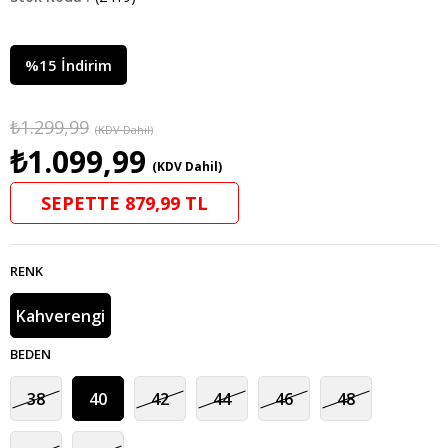
%
15
İndirim
₺1.299,99
(KDV Dahil)
₺1.099,99
(KDV Dahil)
SEPETTE 879,99 TL
RENK
Kahverengi
BEDEN
38
40
42
44
46
48