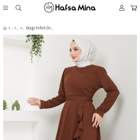
Eteği Fırfırlı Drapeli Elbise Kahverengi HM2419