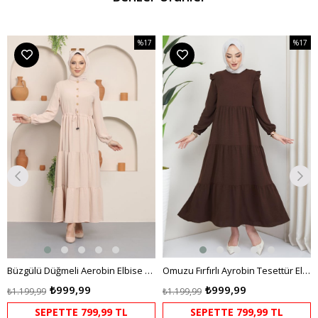
%17
%17
m
İndirim
İndirim
dirim
%17İndirim
%17İndi
Büzgülü Düğmeli Aerobin Elbise Krem
Omuzu Fırfırlı Ayrobin Tesettür Elbise Kahverengi HM2062
₺999,99
₺999,99
₺1.199,99
₺1.199,99
SEPETTE 799,99 TL
SEPETTE 799,99 TL