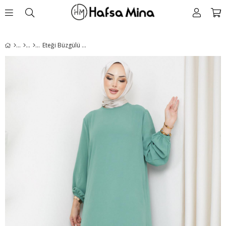
Eteği Büzgülü Aerobin Elbise Mint HM2219