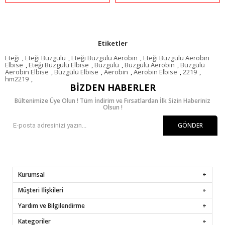
Etiketler
Eteği
,
Eteği Büzgülü
,
Eteği Büzgülü Aerobin
,
Eteği Büzgülü Aerobin
Elbise
,
Eteği Büzgülü Elbise
,
Büzgülü
,
Büzgülü Aerobin
,
Büzgülü
Aerobin Elbise
,
Büzgülü Elbise
,
Aerobin
,
Aerobin Elbise
,
2219
,
hm2219
,
BIZDEN HABERLER
Bültenimize Üye Olun ! Tüm İndirim ve Fırsatlardan İlk Sizin Haberiniz
Olsun !
GÖNDER
Kurumsal
Müşteri İlişkileri
Yardım ve Bilgilendirme
Kategoriler