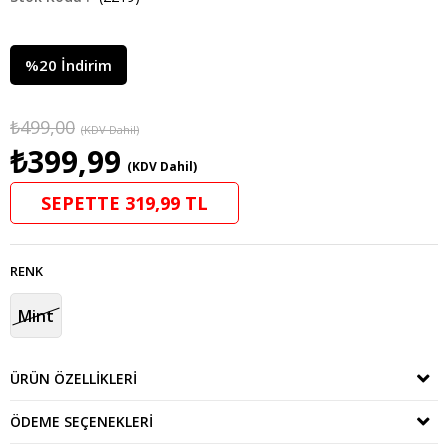
%
20
İndirim
₺499,00
(KDV Dahil)
₺399,99
(KDV Dahil)
SEPETTE 319,99 TL
RENK
Mint
ÜRÜN ÖZELLIKLERI
ÖDEME SEÇENEKLERI