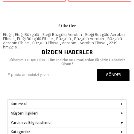
Etiketler
Eteği
,
Eteği Büzgülü
,
Eteği Büzgülü Aerobin
,
Eteği Büzgülü Aerobin
Elbise
,
Eteği Büzgülü Elbise
,
Büzgülü
,
Büzgülü Aerobin
,
Büzgülü
Aerobin Elbise
,
Büzgülü Elbise
,
Aerobin
,
Aerobin Elbise
,
2219
,
hm2219
,
BIZDEN HABERLER
Bültenimize Üye Olun ! Tüm İndirim ve Fırsatlardan İlk Sizin Haberiniz
Olsun !
GÖNDER
Kurumsal
Müşteri İlişkileri
Yardım ve Bilgilendirme
Kategoriler