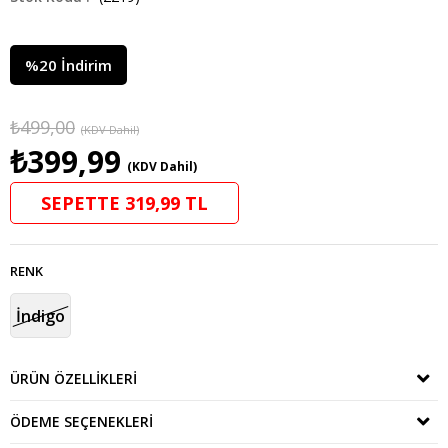
%
20
İndirim
₺499,00
(KDV Dahil)
₺399,99
(KDV Dahil)
SEPETTE 319,99 TL
RENK
İndigo
ÜRÜN ÖZELLIKLERI
ÖDEME SEÇENEKLERI