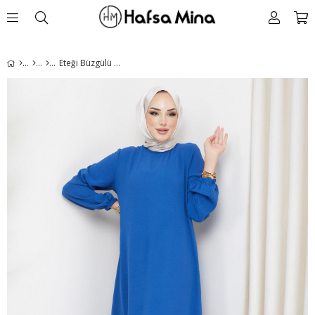
Eteği Büzgülü Aerobin Elbise İndigo HM2219