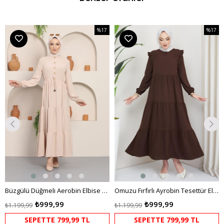
%17
%17
m
İndirim
İndirim
dirim
%17İndirim
%17İndi
Büzgülü Düğmeli Aerobin Elbise Krem
Omuzu Fırfırlı Ayrobin Tesettür Elbise Kahverengi HM2062
₺999,99
₺999,99
₺1.199,99
₺1.199,99
SEPETTE 799,99 TL
SEPETTE 799,99 TL