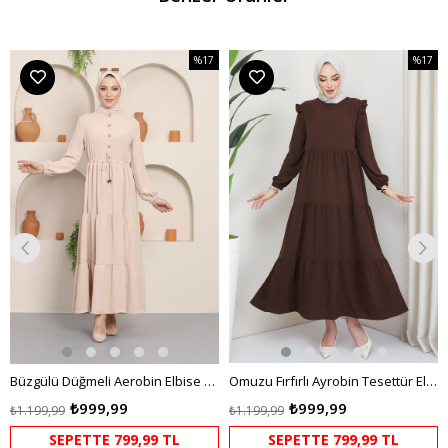
%17
%17
m
İndirim
İndirim
dirim
%17İndirim
%17İndi
Büzgülü Düğmeli Aerobin Elbise Krem
Omuzu Fırfırlı Ayrobin Tesettür Elbise Kahverengi HM2062
₺999,99
₺999,99
₺1.199,99
₺1.199,99
SEPETTE 799,99 TL
SEPETTE 799,99 TL