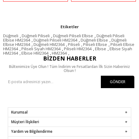
Etiketler
Düğmeli
,
Düğmeli Piliseli
,
Düğmeli Piliseli Elbise
,
Düğmeli Piliseli
Elbise HM2364
,
Düğmeli Piliseli HM2364
,
Düğmeli Elbise
,
Düğmeli
Elbise HM2364
,
Düğmeli HM2364
,
Piliseli
,
Piliseli Elbise
,
Piliseli Elbise
HM2364
,
Piliseli Siyah HM2364
,
Piliseli HM2364
,
Elbise
,
Elbise Siyah
HM2364
,
Elbise HM2364
,
HM2364
,
BIZDEN HABERLER
Bültenimize Üye Olun ! Tüm İndirim ve Fırsatlardan İlk Sizin Haberiniz
Olsun !
GÖNDER
Kurumsal
Müşteri İlişkileri
Yardım ve Bilgilendirme