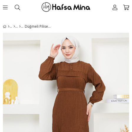
Düğmeli Piliseli Elbise Kahverengi HM2364