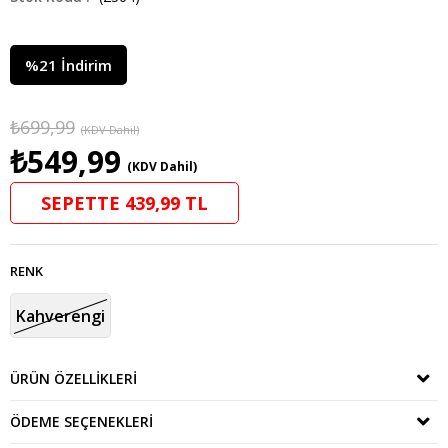
%
21
İndirim
₺699,99
(KDV Dahil)
₺549,99
(KDV Dahil)
SEPETTE 439,99 TL
RENK
Kahverengi
ÜRÜN ÖZELLIKLERI
ÖDEME SEÇENEKLERI