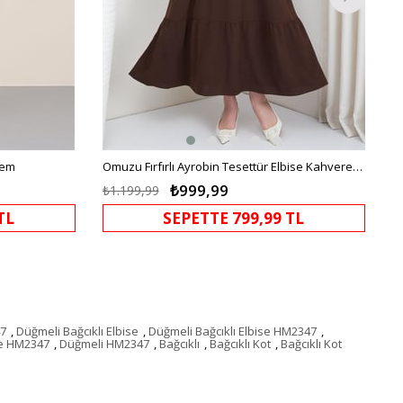
rem
Omuzu Fırfırlı Ayrobin Tesettür Elbise Kahverengi HM2062
₺999,99
₺1.199,99
TL
SEPETTE 799,99 TL
47
,
Düğmeli Bağcıklı Elbise
,
Düğmeli Bağcıklı Elbise HM2347
,
se HM2347
,
Düğmeli HM2347
,
Bağcıklı
,
Bağcıklı Kot
,
Bağcıklı Kot