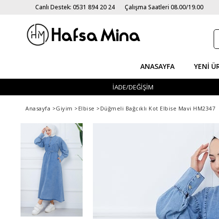
Canlı Destek: 0531 894 20 24
Çalışma Saatleri 08.00/19.00
ANASAYFA
YENI Ü
İADE/DEĞİŞİM
Anasayfa
>
Giyim
>
Elbise
>
Düğmeli Bağcıklı Kot Elbise Mavi HM2347