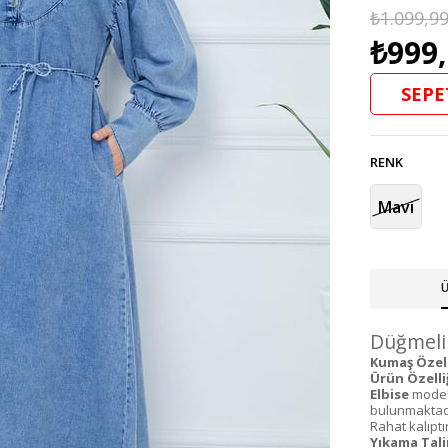
₺1.099,9
₺999
SEPE
RENK
Mavi
Ü
Düğmeli 
Kumaş Özelli
Ürün Özelliğ
Elbise
modeli
bulunmaktadı
Rahat kalıptı
Yıkama Tali