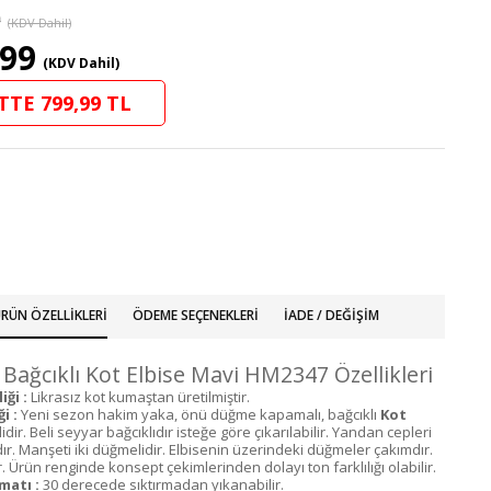
9
(KDV Dahil)
,99
(KDV Dahil)
TTE 799,99 TL
RÜN ÖZELLIKLERI
ÖDEME SEÇENEKLERI
İADE / DEĞIŞIM
Bağcıklı Kot Elbise Mavi HM2347 Özellikleri
ği :
Likrasız kot kumaştan üretilmiştir.
i :
Yeni sezon hakim yaka, önü düğme kapamalı, bağcıklı
Kot
dir. Beli seyyar bağcıklıdır isteğe göre çıkarılabilir. Yandan cepleri
r. Manşeti iki düğmelidir. Elbisenin üzerindeki düğmeler çakımdır.
r. Ürün renginde konsept çekimlerinden dolayı ton farklılığı olabilir.
matı :
30 derecede sıktırmadan yıkanabilir.