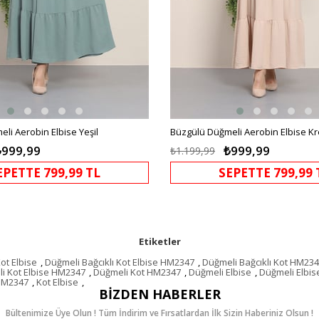
li Aerobin Elbise Yeşil
Büzgülü Düğmeli Aerobin Elbise K
₺999,99
₺999,99
₺1.199,99
EPETTE 799,99 TL
SEPETTE 799,99 
Etiketler
ot Elbise
,
Düğmeli Bağcıklı Kot Elbise HM2347
,
Düğmeli Bağcıklı Kot HM23
i Kot Elbise HM2347
,
Düğmeli Kot HM2347
,
Düğmeli Elbise
,
Düğmeli Elbi
 HM2347
,
Kot Elbise
,
BIZDEN HABERLER
Bültenimize Üye Olun ! Tüm İndirim ve Fırsatlardan İlk Sizin Haberiniz Olsun !