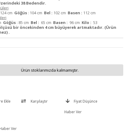
zerindeki 38 Bedendir.
üleri
124 cm
Göğüs
: 104 cm
Bel :
102 cm
Basen :
112 cm
leri
cm
Göğüs
: 85 cm
Bel :
65 cm
Basen :
96 cm
Kilo :
53
ölçüsü bir öncekinden 4 cm büyüyerek artmaktadır. (Ürün
ez) .
Ürün stoklarımızda kalmamıştır.
re Ekle
Karşılaştır
Fiyat Düşünce
Haber Ver
 Haber Ver