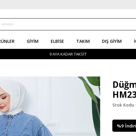
RÜNLER
GIYIM
ELBISE
TAKIM
DIŞ GIYIM
İ
9 AYA KADAR TAKSİT
Düğme
HM23
%
9
İndir