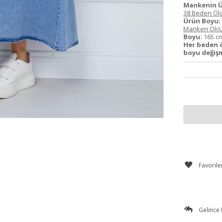
Mankenin Ü
38 Beden Ölç
Ürün Boyu:
Manken Ölçü
Boyu:
165 
Her beden 
boyu değişm
Favorile
Gelince