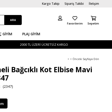
Kargo Takip
Sipariş Takibi
İletişim
Favorilerim
Sepetim
Ç GİYIM
PLAJ GIYIM
2000 TL ÜZERİ ÜCRETSİZ KARGO
< < Önceki Sayfaya Dön
li Bağcıklı Kot Elbise Mavi
47
(2347)
im