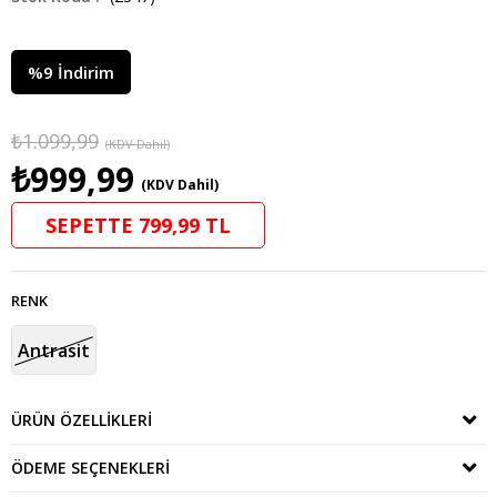
%
9
İndirim
₺1.099,99
(KDV Dahil)
₺999,99
(KDV Dahil)
SEPETTE 799,99 TL
RENK
Antrasit
ÜRÜN ÖZELLIKLERI
ÖDEME SEÇENEKLERI