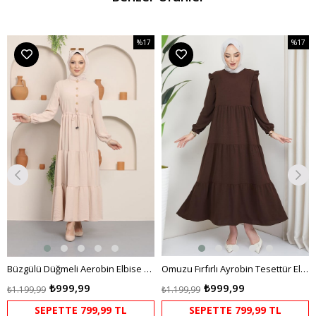
%17
%17
m
İndirim
İndirim
dirim
%17İndirim
%17İndi
Büzgülü Düğmeli Aerobin Elbise Krem
Omuzu Fırfırlı Ayrobin Tesettür Elbise Kahverengi HM2062
₺999,99
₺999,99
₺1.199,99
₺1.199,99
SEPETTE 799,99 TL
SEPETTE 799,99 TL