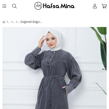
Düğmeli Bağcıklı Kot Elbise Antrasit HM2347