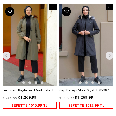
%9
%9
m
İndirim
İndirim
irim
%9İndirim
%9İndir
Fermuarlı Bağlamalı Mont Haki HM2284
Cep Detaylı Mont Siyah HM2287
₺1.269,99
₺1.269,99
₺1.399,99
₺1.399,99
SEPETTE 1015,99 TL
SEPETTE 1015,99 TL