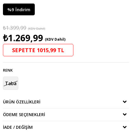
%
9
İndirim
₺1.399,99
(KDV Dahil)
₺1.269,99
(KDV Dahil)
SEPETTE 1015,99 TL
RENK
Taba
ÜRÜN ÖZELLIKLERI
ÖDEME SEÇENEKLERI
İADE / DEĞIŞIM