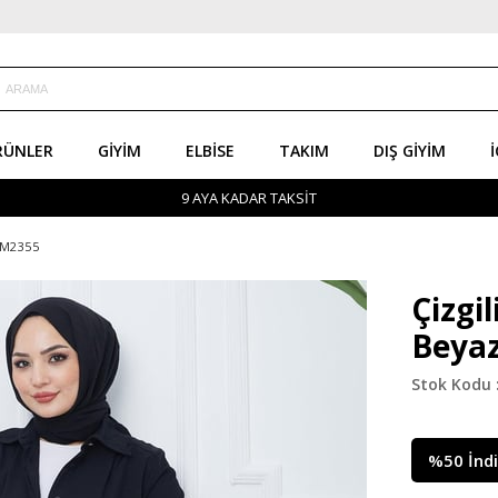
RÜNLER
GIYIM
ELBISE
TAKIM
DIŞ GIYIM
İ
9 AYA KADAR TAKSİT
HM2355
Çizgi
Beya
%
50
İnd