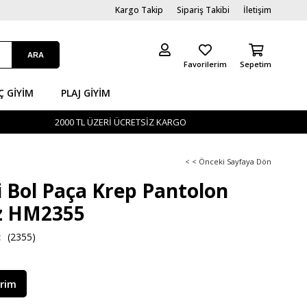
Kargo Takip
Sipariş Takibi
İletişim
Favorilerim
Sepetim
Ç GİYIM
PLAJ GIYIM
2000 TL ÜZERİ ÜCRETSİZ KARGO
< < Önceki Sayfaya Dön
li Bol Paça Krep Pantolon
z HM2355
(2355)
irim