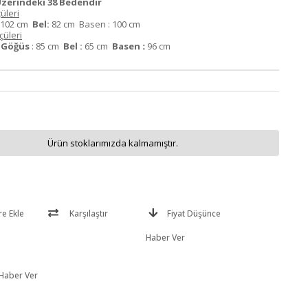
zerindeki 38 Bedendir
üleri
102 cm
Bel:
82 cm Basen : 100 cm
üleri
m
Göğüs
: 85 cm
Bel :
65 cm
Basen
:
96 cm
Ürün stoklarımızda kalmamıştır.
re Ekle
Karşılaştır
Fiyat Düşünce
Haber Ver
 Haber Ver