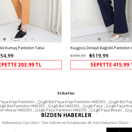
ıklı Kumaş Pantolon Taba
54,99
₺519,99
₺599,99
EPETTE 203,99 TL
SEPETTE 415,99 
Etiketler
l Paça Krep Pantolon
,
Çizgili Bol Paça Krep Pantolon HM2355
,
Çizgili Bol 
zgili Bol Pantolon HM2355
,
Çizgili Bol HM2355
,
Çizgili Paça
,
Çizgili Paça Kr
olon Beyaz HM2355
,
Çizgili Paça Pantolon HM2355
,
Çizgili Paça Beyaz
,
Çiz
BIZDEN HABERLER
Bültenimize Üye Olun ! Tüm İndirim ve Fırsatlardan İlk Sizin Haberiniz Olsun !