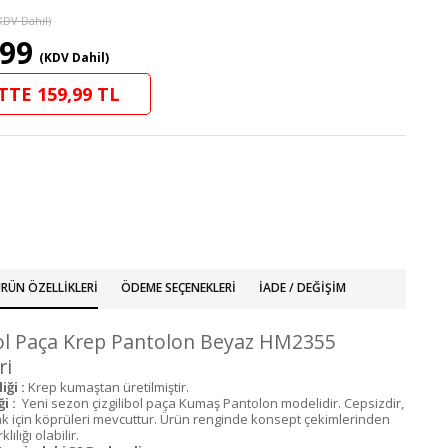
KDV Dahil)
,99
(KDV Dahil)
TTE 159,99 TL
RÜN ÖZELLIKLERI
ÖDEME SEÇENEKLERI
İADE / DEĞIŞIM
Bol Paça Krep Pantolon Beyaz HM2355
ri
iği :
Krep kumaştan üretilmiştir.
i :
Yeni sezon çizgilibol paça Kumaş Pantolon modelidir. Cepsizdir,
 için köprüleri mevcuttur. Ürün renginde konsept çekimlerinden
lılığı olabilir.