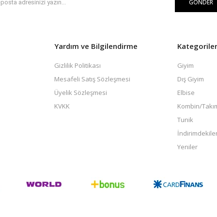
GÖNDER
Yardım ve Bilgilendirme
Kategorile
Gizlilik Politikası
Giyim
Mesafeli Satış Sözleşmesi
Dış Giyim
Üyelik Sözleşmesi
Elbise
KVKK
Kombin/Takı
Tunik
İndirimdekile
Yeniler