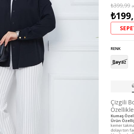
₺399,99
(
₺199
SEPE
RENK
Beyaz
Ü
Çizgili 
Özellikle
Kumaş Özell
Ürün Özelliğ
kemer takmak
dolayı ton fark