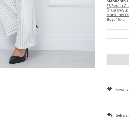
Mankenin Ü
38 Beden Ölç
Ürün Boyu:
Mankenin Ölç
Boy:
165 c
Favorile
Gelince