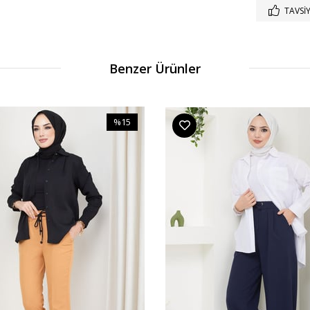
TAVSIY
Benzer Ürünler
%15
İndirim
%15İndirim