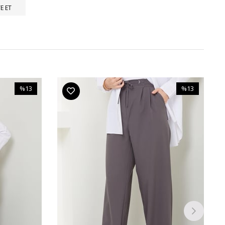
E ET
%13
%13
İndirim
İndirim
%13İndirim
%13İndirim