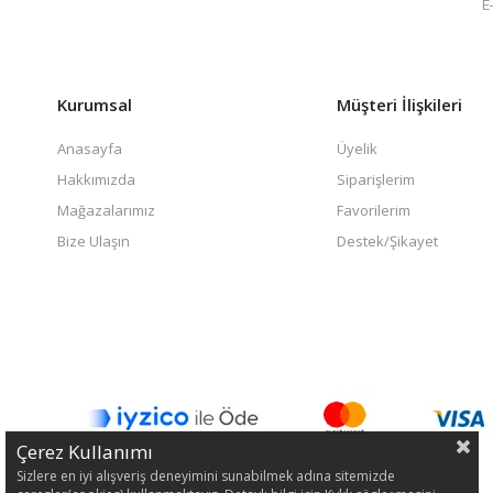
Kurumsal
Müşteri İlişkileri
Anasayfa
Üyelik
Hakkımızda
Siparişlerim
Mağazalarımız
Favorilerim
Bize Ulaşın
Destek/Şikayet
Çerez Kullanımı
Sizlere en iyi alışveriş deneyimini sunabilmek adına sitemizde