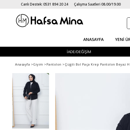
Canlı Destek: 0531 894 20 24
Çalışma Saatleri 08.00/19.00
ANASAYFA
YENI Ü
İADE/DEĞİŞİM
Anasayfa
>
Giyim
>
Pantolon
>
Çizgili Bol Paça Krep Pantolon Beyaz 