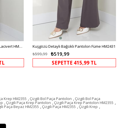
Kuşgözü Detaylı Bağcıklı Pantolon Lacivert HM2431
Kuşgözü Detaylı Bağcıklı Pantolon Füme HM2431
₺519,99
₺599,99
TL
SEPETTE 415,99 TL
Paça Krep HM2355
,
Çizgili Bol Paça Pantolon
,
Çizgili Bol Paça
ep
,
Çizgili Paça Krep Pantolon
,
Çizgili Paça Krep Pantolon HM2355
,
gili Paça Beyaz HM2355
,
Çizgili Paça HM2355
,
Çizgili Krep
,