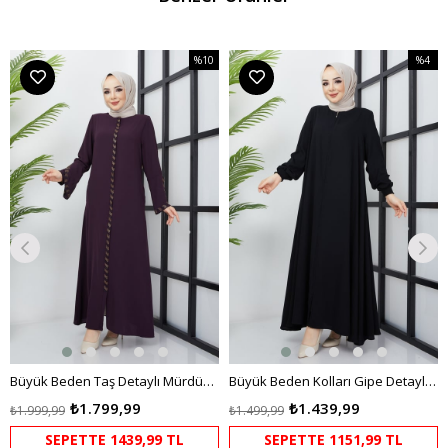
%10
%4
m
İndirim
İndirim
dirim
%10İndirim
%4İndir
Büyük Beden Taş Detaylı Mürdüm Ferace
Büyük Beden Kolları Gipe Detaylı Siyah Ferace
₺1.799,99
₺1.439,99
₺1.999,99
₺1.499,99
SEPETTE 1439,99 TL
SEPETTE 1151,99 TL