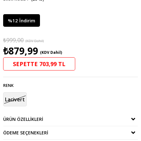
%
12
İndirim
₺999,00
(KDV Dahil)
₺879,99
(KDV Dahil)
SEPETTE 703,99 TL
RENK
Lacivert
ÜRÜN ÖZELLIKLERI
ÖDEME SEÇENEKLERI