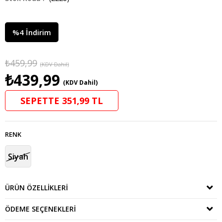
%
4
İndirim
₺459,99
(KDV Dahil)
₺439,99
(KDV Dahil)
SEPETTE 351,99 TL
RENK
Siyah
ÜRÜN ÖZELLIKLERI
ÖDEME SEÇENEKLERI