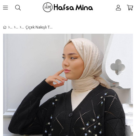
Çiçek Nakışlı Triko Hırka Siyah HM2228