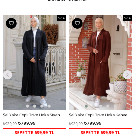
%14
%14
m
İndirim
İndirim
dirim
%14İndirim
%14İndi
Şal Yaka Cepli Triko Hırka Siyah HM2243
Şal Yaka Cepli Triko Hırka Kahverengi HM2243
₺799,99
₺799,99
₺929,99
₺929,99
SEPETTE 639,99 TL
SEPETTE 639,99 TL