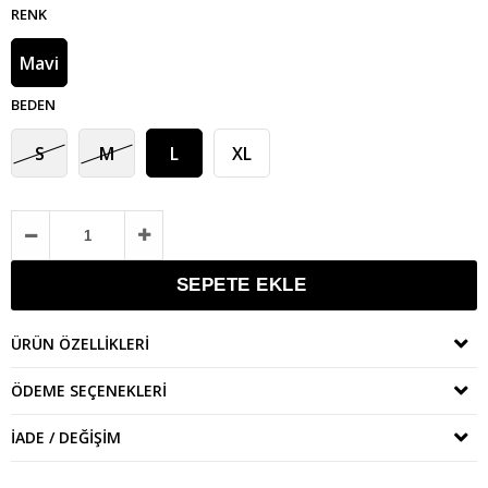
RENK
Mavi
BEDEN
S
M
L
XL
ÜRÜN ÖZELLIKLERI
ÖDEME SEÇENEKLERI
İADE / DEĞIŞIM