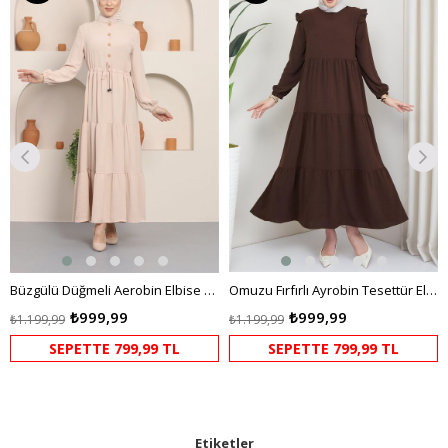
dirim
%17İndirim
%17İndi
Büzgülü Düğmeli Aerobin Elbise Krem
Omuzu Fırfırlı Ayrobin Tesettür Elbise Kahverengi HM2062
₺999,99
₺999,99
₺1.199,99
₺1.199,99
SEPETTE 799,99 TL
SEPETTE 799,99 TL
Etiketler