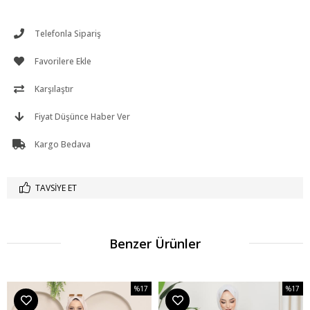
Telefonla Sipariş
Favorilere Ekle
Karşılaştır
Fiyat Düşünce Haber Ver
Kargo Bedava
TAVSIYE ET
Benzer Ürünler
%17
%17
m
İndirim
İndirim