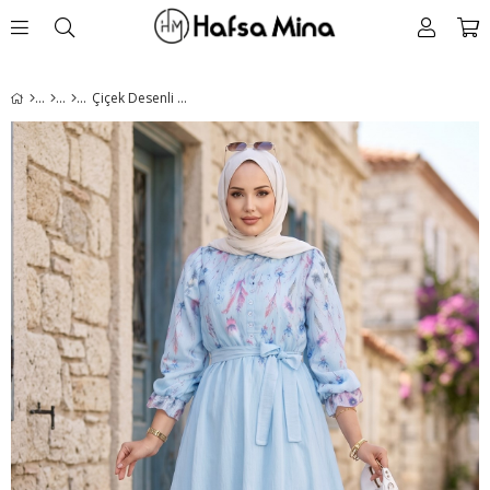
Çiçek Desenli Astarlı Kuşaklı Elbise Mavi HM2923