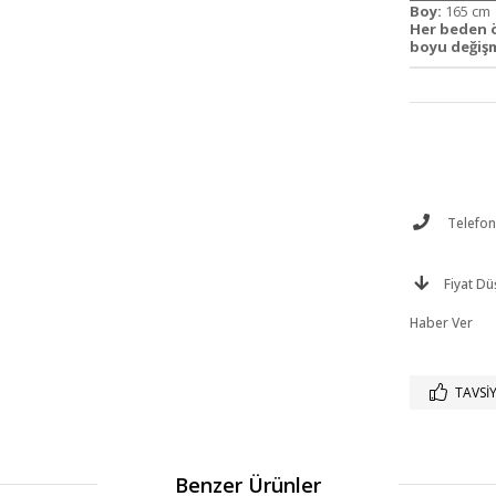
Boy:
165 c
Her beden 
boyu değiş
Telefonl
Fiyat D
Haber Ver
TAVSIY
Benzer Ürünler