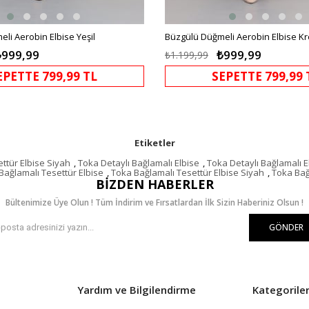
li Aerobin Elbise Yeşil
Büzgülü Düğmeli Aerobin Elbise K
₺999,99
₺999,99
₺1.199,99
EPETTE 799,99 TL
SEPETTE 799,99 
Etiketler
ttür Elbise Siyah
,
Toka Detaylı Bağlamalı Elbise
,
Toka Detaylı Bağlamalı E
Bağlamalı Tesettür Elbise
,
Toka Bağlamalı Tesettür Elbise Siyah
,
Toka Bağ
BIZDEN HABERLER
Bültenimize Üye Olun ! Tüm İndirim ve Fırsatlardan İlk Sizin Haberiniz Olsun !
GÖNDER
Yardım ve Bilgilendirme
Kategorile