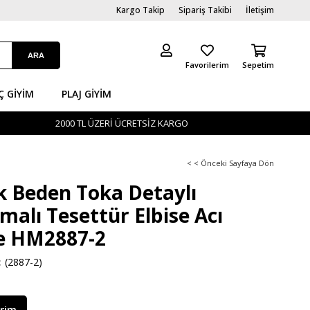
Kargo Takip
Sipariş Takibi
İletişim
Favorilerim
Sepetim
Ç GİYIM
PLAJ GIYIM
2000 TL ÜZERİ ÜCRETSİZ KARGO
< < Önceki Sayfaya Dön
 Beden Toka Detaylı
malı Tesettür Elbise Acı
e HM2887-2
(2887-2)
irim