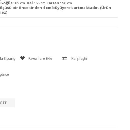
m
Göğüs
: 85 cm
Bel :
65 cm
Basen :
96 cm
ölçüsü bir öncekinden 4 cm büyüyerek artmaktadır. (Ürün
mez)
a Sipariş
Favorilere Ekle
Karşılaştır
üşünce
E ET