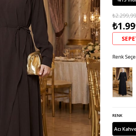
₺2.299,9
₺1.99
SEPE
Renk Seçe
RENK
Acı Kahv