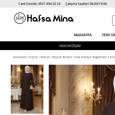
Canlı Destek: 0531 894 20 24
Çalışma Saatleri 08.00/19.00
ANASAYFA
YENI Ü
İADE/DEĞİŞİM
Anasayfa
>
Giyim
>
Elbise
>
Büyük Beden Toka Detaylı Bağlamalı Tese