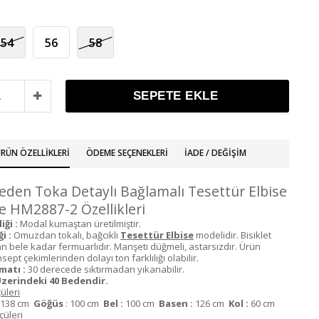
54
56
58
RÜN ÖZELLIKLERI
ÖDEME SEÇENEKLERI
İADE / DEĞIŞIM
den Toka Detaylı Bağlamalı Tesettür Elbise
e HM2887-2 Özellikleri
ği :
Modal kumaştan üretilmiştir.
i :
Omuzdan tokalı, bağcıklı
Tesettür Elbise
modelidir. Bisiklet
n bele kadar fermuarlıdır. Manşeti düğmeli, astarsızdır. Ürün
ept çekimlerinden dolayı ton farklılığı olabilir.
matı :
30 derecede sıktırmadan yıkanabilir.
zerindeki 40 Bedendir.
üleri
138 cm
Göğüs
: 100 cm
Bel :
100 cm
Basen :
126 cm
Kol
:
60 cm
üleri