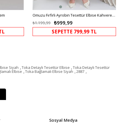
rem
Omuzu Fırfırlı Ayrobin Tesettür Elbise Kahverengi HM2062
₺999,99
₺1.199,99
TL
SEPETTE 799,99 TL
lbise Siyah
,
Toka Detaylı Tesettür Elbise
,
Toka Detaylı Tesettür
lamalı Elbise
,
Toka Bağlamalı Elbise Siyah
,
2887
,
r
Sosyal Medya