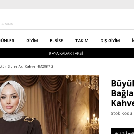
RÜNLER
GIYIM
ELBISE
TAKIM
DIŞ GIYIM
İ
9 AYA KADAR TAKSİT
ttür Elbise Acı Kahve HM2887-2
Büyük
Bağla
Kahv
%
13
İnd