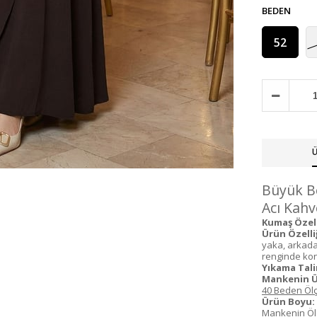
BEDEN
52
Ü
Büyük Be
Acı Kahv
Kumaş Özelli
Ürün Özelliğ
yaka, arkada
renginde kons
Yıkama Tali
Mankenin Ü
40 Beden Ölç
Ürün Boyu:
Mankenin Ölç