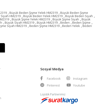
M2319
,
Büyük Beden Şişme Yelek HM2319
,
Büyük Beden Şişme
 Siyah HM2319
,
Büyük Beden Yelek HM2319
,
Büyük Beden Siyah
,
HM2319
,
Büyük Şişme Yelek HM2319
,
Büyük Şişme Siyah
,
Büyük
ah
,
Büyük Siyah HM2319
,
Büyük HM2319
,
Beden
,
Beden Şişme
,
işme Siyah HM2319
,
Beden Şişme HM2319
,
Beden Yelek
,
Beden
r
Sosyal Medya
Facebook
Instagram
Pinterest
Youtube
Lojistik Partnerimiz
m