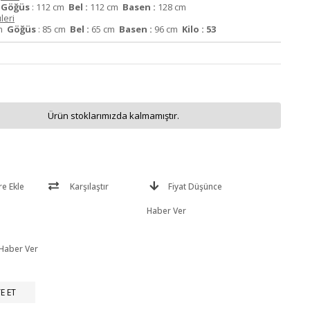
m
Göğüs
: 112 cm
Bel :
112 cm
Basen :
128 cm
leri
cm
Göğüs
: 85 cm
Bel :
65 cm
Basen :
96 cm
Kilo : 53
Ürün stoklarımızda kalmamıştır.
re Ekle
Karşılaştır
Fiyat Düşünce
Haber Ver
 Haber Ver
E ET