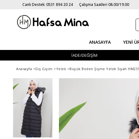
Canlı Destek: 0531 894 20 24
Çalışma Saatleri 08.00/19.00
ANASAYFA
YENI Ü
İADE/DEĞİŞİM
Anasayfa
>
Dış Giyim
>
Yelek
>
Büyük Beden Şişme Yelek Siyah HM23