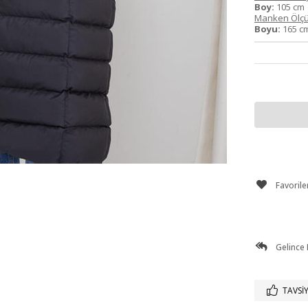
Boy:
105 c
Manken Ölçü
Boyu:
165 
Favorile
Gelince
TAVSIY