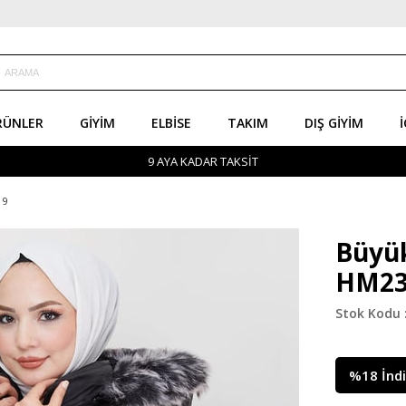
RÜNLER
GIYIM
ELBISE
TAKIM
DIŞ GIYIM
İ
9 AYA KADAR TAKSİT
19
Büyük
HM23
%
18
İnd