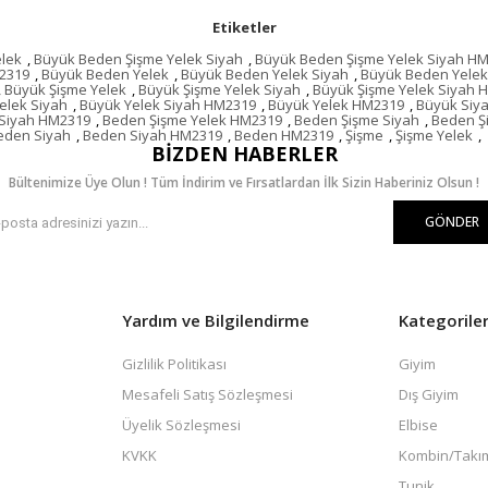
Etiketler
lek
,
Büyük Beden Şişme Yelek Siyah
,
Büyük Beden Şişme Yelek Siyah H
2319
,
Büyük Beden Yelek
,
Büyük Beden Yelek Siyah
,
Büyük Beden Yelek
,
Büyük Şişme Yelek
,
Büyük Şişme Yelek Siyah
,
Büyük Şişme Yelek Siyah 
elek Siyah
,
Büyük Yelek Siyah HM2319
,
Büyük Yelek HM2319
,
Büyük Siy
 Siyah HM2319
,
Beden Şişme Yelek HM2319
,
Beden Şişme Siyah
,
Beden Ş
eden Siyah
,
Beden Siyah HM2319
,
Beden HM2319
,
Şişme
,
Şişme Yelek
,
BIZDEN HABERLER
Bültenimize Üye Olun ! Tüm İndirim ve Fırsatlardan İlk Sizin Haberiniz Olsun !
GÖNDER
Yardım ve Bilgilendirme
Kategorile
Gizlilik Politikası
Giyim
Mesafeli Satış Sözleşmesi
Dış Giyim
Üyelik Sözleşmesi
Elbise
KVKK
Kombin/Takı
Tunik