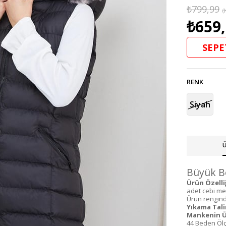
₺799,99
(
₺659
SEPE
RENK
Siyah
Ü
Büyük Be
Ürün Özelliğ
adet cebi mev
Ürün renginde
Yıkama Tali
Mankenin Ü
44 Beden Ölç