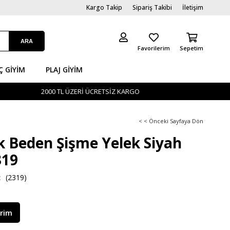
Kargo Takip
Sipariş Takibi
İletişim
Favorilerim
Sepetim
Ç GİYIM
PLAJ GIYIM
2000 TL ÜZERİ ÜCRETSİZ KARGO
< < Önceki Sayfaya Dön
 Beden Şişme Yelek Siyah
19
(2319)
irim