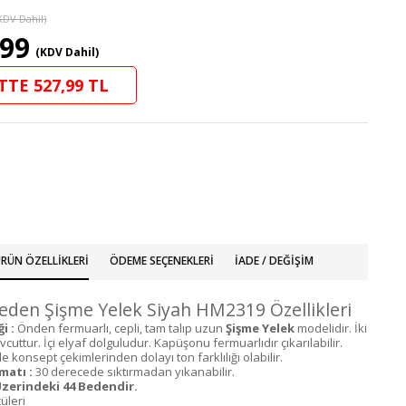
KDV Dahil)
,99
(KDV Dahil)
TTE 527,99 TL
RÜN ÖZELLIKLERI
ÖDEME SEÇENEKLERI
İADE / DEĞIŞIM
den Şişme Yelek Siyah HM2319 Özellikleri
i :
Önden fermuarlı, cepli, tam talıp uzun
Şişme Yelek
modelidir. İki
cuttur. İçi elyaf dolguludur. Kapüşonu fermuarlıdır çıkarılabilir.
 konsept çekimlerinden dolayı ton farklılığı olabilir.
matı :
30 derecede sıktırmadan yıkanabilir.
zerindeki 44 Bedendir.
üleri