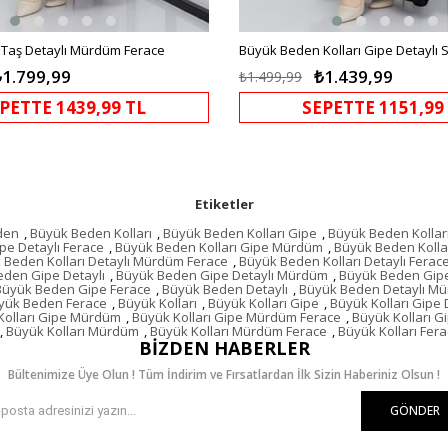
Taş Detaylı Mürdüm Ferace
Büyük Beden Kolları Gipe Detaylı 
₺1.799,99
₺1.439,99
₺1.499,99
PETTE 1439,99 TL
SEPETTE 1151,99
Etiketler
den
,
Büyük Beden Kolları
,
Büyük Beden Kolları Gipe
,
Büyük Beden Kolları
pe Detaylı Ferace
,
Büyük Beden Kolları Gipe Mürdüm
,
Büyük Beden Kolla
 Beden Kolları Detaylı Mürdüm Ferace
,
Büyük Beden Kolları Detaylı Ferac
den Gipe Detaylı
,
Büyük Beden Gipe Detaylı Mürdüm
,
Büyük Beden Gipe
Büyük Beden Gipe Ferace
,
Büyük Beden Detaylı
,
Büyük Beden Detaylı M
yük Beden Ferace
,
Büyük Kolları
,
Büyük Kolları Gipe
,
Büyük Kolları Gipe 
Kolları Gipe Mürdüm
,
Büyük Kolları Gipe Mürdüm Ferace
,
Büyük Kolları G
,
Büyük Kolları Mürdüm
,
Büyük Kolları Mürdüm Ferace
,
Büyük Kolları Fer
BIZDEN HABERLER
Bültenimize Üye Olun ! Tüm İndirim ve Fırsatlardan İlk Sizin Haberiniz Olsun !
GÖNDER