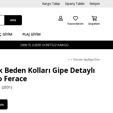
Kargo Takip
Sipariş Takibi
İletişim
Favorilerim
Sepetim
Ç GİYIM
PLAJ GIYIM
2000 TL ÜZERİ ÜCRETSİZ KARGO
< < Önceki Sayfaya Dön
 Beden Kolları Gipe Detaylı
o Ferace
(2031)
im