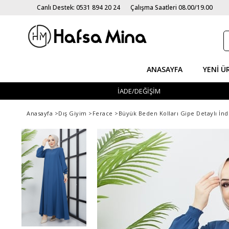
Canlı Destek: 0531 894 20 24
Çalışma Saatleri 08.00/19.00
ANASAYFA
YENI Ü
İADE/DEĞİŞİM
Anasayfa
>
Dış Giyim
>
Ferace
>
Büyük Beden Kolları Gipe Detaylı İnd