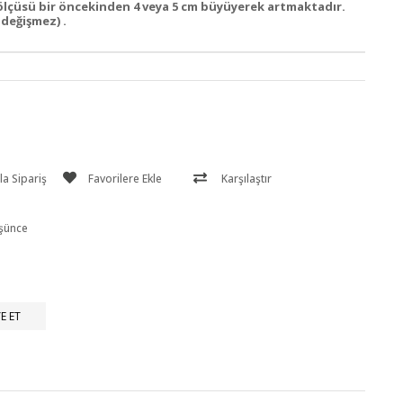
lçüsü bir öncekinden 4 veya 5 cm büyüyerek artmaktadır.
değişmez) .
a Sipariş
Favorilere Ekle
Karşılaştır
üşünce
E ET