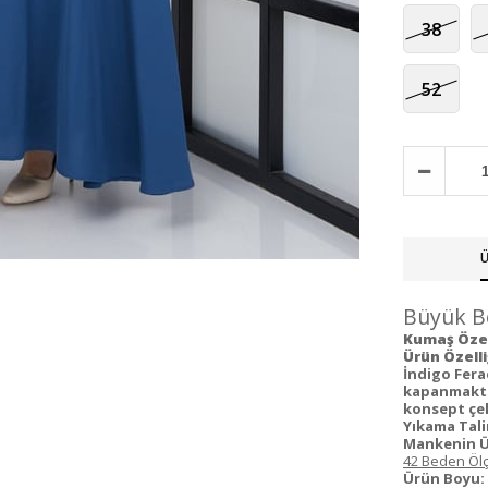
38
52
Ü
Büyük Be
Kumaş Özell
Ürün Özelli
İndigo Fera
kapanmaktad
konsept çeki
Yıkama Tali
Mankenin Ü
42 Beden Ölç
Ürün Boyu: