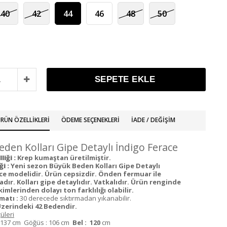
40
42
44
46
48
50
RÜN ÖZELLIKLERI
ÖDEME SEÇENEKLERI
İADE / DEĞIŞIM
den Kolları Gipe Detaylı İndigo Ferace
iği :
Krep kumaştan üretilmiştir.
ği :
Yeni sezon Büyük Beden Kolları Gipe Detaylı
ce modelidir. Ürün cepsizdir. Önden fermuar ile
ır. Kolları gipe detaylıdır. Vatkalıdır. Ürün renginde
mlerinden dolayı ton farklılığı olabilir.
matı :
30 derecede sıktırmadan yıkanabilir.
zerindeki 42 Bedendir.
üleri
137 cm Göğüs : 106 cm
Bel : 120
cm