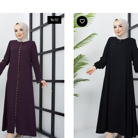
%10
İndirim
%10İndirim