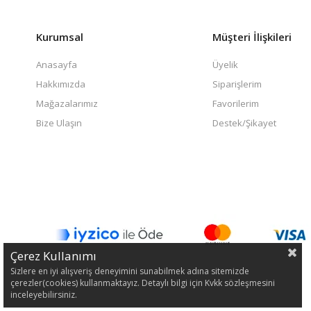
Kurumsal
Müşteri İlişkileri
Anasayfa
Üyelik
Hakkımızda
Siparişlerim
Mağazalarımız
Favorilerim
Bize Ulaşın
Destek/Şikayet
Çerez Kullanımı
Sizlere en iyi alışveriş deneyimini sunabilmek adına sitemizde
çerezler(cookies) kullanmaktayız. Detaylı bilgi için Kvkk sözleşmesini
inceleyebilirsiniz.