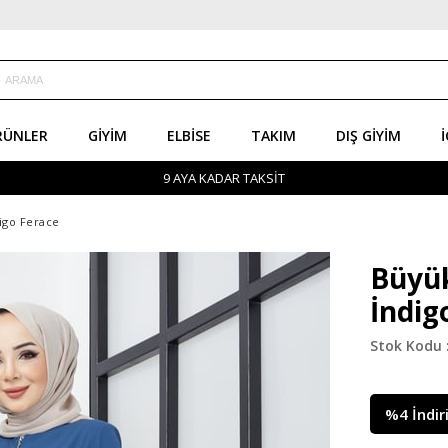
RÜNLER
GIYIM
ELBISE
TAKIM
DIŞ GIYIM
İ
9 AYA KADAR TAKSİT
igo Ferace
Büyük
İndig
%
4
İndir