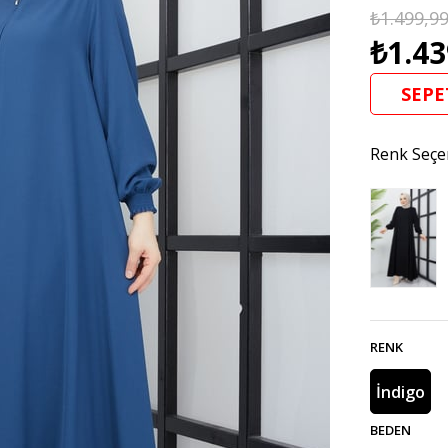
₺1.499,9
₺1.43
SEPE
Renk Seçe
RENK
İndigo
BEDEN