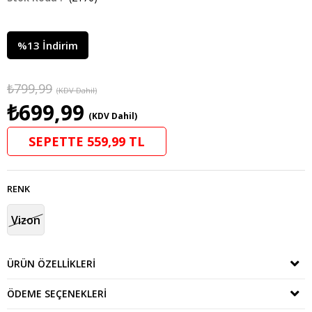
%
13
İndirim
₺799,99
(KDV Dahil)
₺699,99
(KDV Dahil)
SEPETTE 559,99 TL
RENK
Vizon
ÜRÜN ÖZELLIKLERI
ÖDEME SEÇENEKLERI