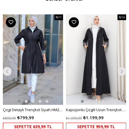
%11
%14
m
İndirim
İndirim
dirim
%11İndirim
%14İndi
Çizgi Detaylı Trençkot Siyah HM2283
Kapüşonlu Çizgili Uzun Trençkot Siyah HM2332
₺799,99
₺1.199,99
₺899,99
₺1.399,99
SEPETTE 639,99 TL
SEPETTE 959,99 TL