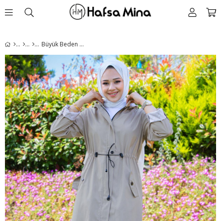
Büyük Beden Kapüşonlu Beli Bağcıklı Trençkot Vizon